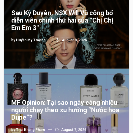
Sau Kỳ Duyên, NSX Will Vũ công bố
diễn viên chính thứ hai của “Chị Chị
Em Em 3″
by
Huyền My Trương
August 8, 2026
MF Opinion: Tại sao ngày càng nhiều
người chạy theo xu hướng “Nước hoa
Dupe”?
by
Thai Khang Pham
August 7, 2026