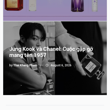
Jung Kook và Chanel: Cuộc gặp gỡ
mang tên 1957
by
Thai Khang Pham
August 6, 2026