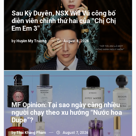
Sau Kỳ Duyên, NSX Will Vũ công bố
diễn viên chính thứ hai của “Chị Chị
Em Em 3″
by
Huyền My Trương
August 8, 2026
MF Opinion: Tại sao ngày càng nhiều
người chạy theo xu hướng “Nước hoa
Dupe”?
by
Thai Khang Pham
August 7, 2026