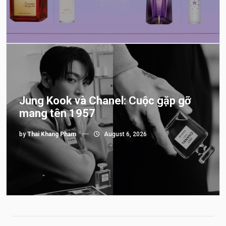
Jung Kook và Chanel: Cuộc gặp gỡ
mang tên 1957
by
Thai Khang Pham
August 6, 2026