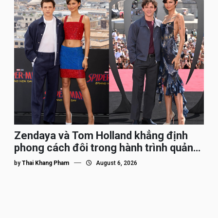
Zendaya và Tom Holland khẳng định
phong cách đôi trong hành trình quảng
bá Spider-Man
by
Thai Khang Pham
August 6, 2026