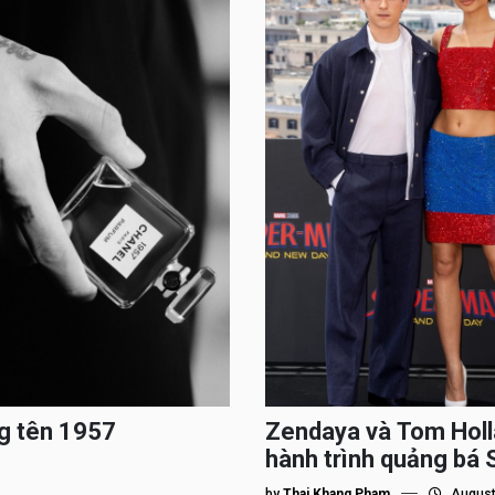
g tên 1957
Zendaya và Tom Holl
hành trình quảng bá
by
Thai Khang Pham
August