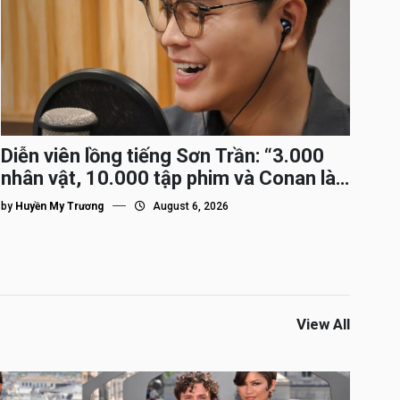
Diễn viên lồng tiếng Sơn Trần: “3.000
nhân vật, 10.000 tập phim và Conan là
nhân vật gắn bó lâu nhất”
by
Huyền My Trương
August 6, 2026
View All