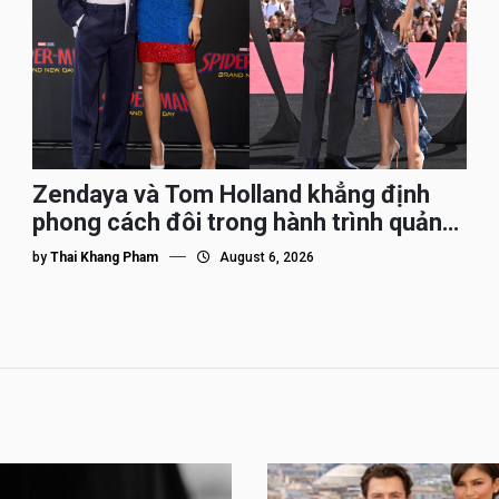
Zendaya và Tom Holland khẳng định
phong cách đôi trong hành trình quảng
bá Spider-Man
by
Thai Khang Pham
August 6, 2026