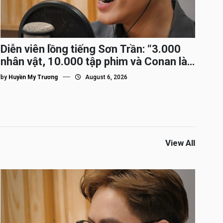
Diễn viên lồng tiếng Sơn Trần: “3.000
nhân vật, 10.000 tập phim và Conan là
nhân vật gắn bó lâu nhất”
by
Huyền My Trương
August 6, 2026
View All