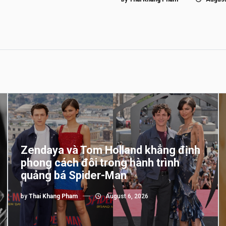
Zendaya và Tom Holland khẳng định
phong cách đôi trong hành trình
quảng bá Spider-Man
by
Thai Khang Pham
August 6, 2026