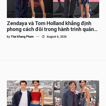
Zendaya và Tom Holland khẳng định
phong cách đôi trong hành trình quảng
bá Spider-Man
by
Thai Khang Pham
August 6, 2026