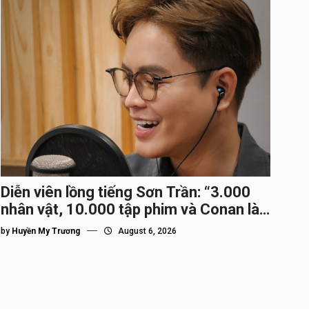
Diễn viên lồng tiếng Sơn Trần: “3.000
nhân vật, 10.000 tập phim và Conan là
nhân vật gắn bó lâu nhất”
by
Huyền My Trương
August 6, 2026