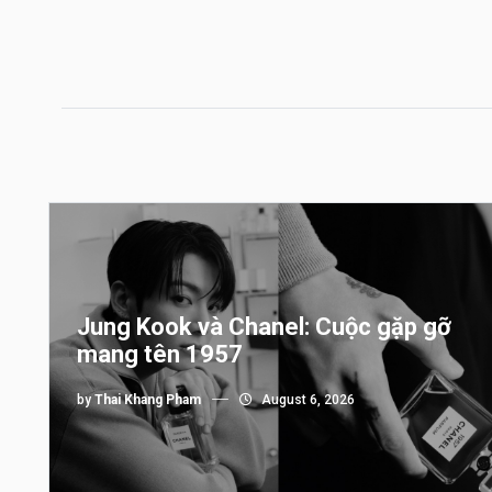
Jung Kook và Chanel: Cuộc gặp gỡ
mang tên 1957
by
Thai Khang Pham
August 6, 2026