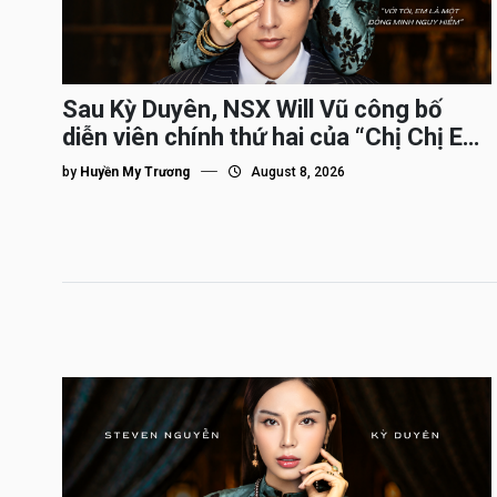
Sau Kỳ Duyên, NSX Will Vũ công bố
diễn viên chính thứ hai của “Chị Chị Em
Em 3″
by
Huyền My Trương
August 8, 2026