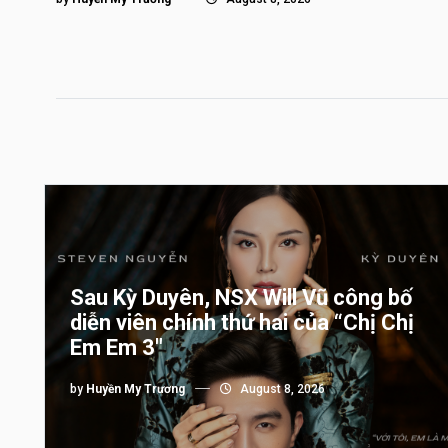
Sau Kỳ Duyên, NSX Will Vũ công bố
diễn viên chính thứ hai của “Chị Chị
Em Em 3″
by
Huyền My Trương
August 8, 2026