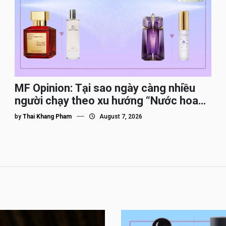
MF Opinion: Tại sao ngày càng nhiều
người chạy theo xu hướng “Nước hoa
Dupe”?
by
Thai Khang Pham
August 7, 2026