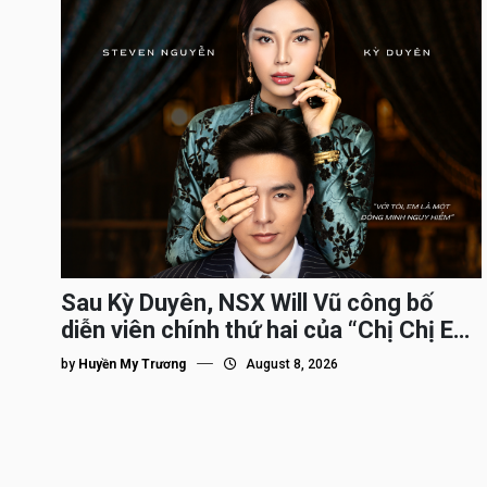
Sau Kỳ Duyên, NSX Will Vũ công bố
diễn viên chính thứ hai của “Chị Chị Em
Em 3″
by
Huyền My Trương
August 8, 2026