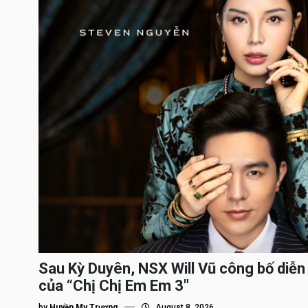
Sau Kỳ Duyên, NSX Will Vũ công bố diễn 
của “Chị Chị Em Em 3″
by
Huyền My Trương
August 8, 2026