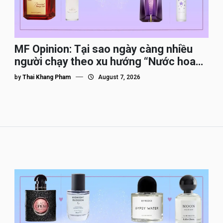
MF Opinion: Tại sao ngày càng nhiều
người chạy theo xu hướng “Nước hoa
Dupe”?
by
Thai Khang Pham
August 7, 2026