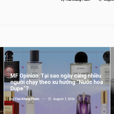
MF Opinion: Tại sao ngày càng nhiều
người chạy theo xu hướng “Nước hoa
Dupe”?
by
Thai Khang Pham
August 7, 2026