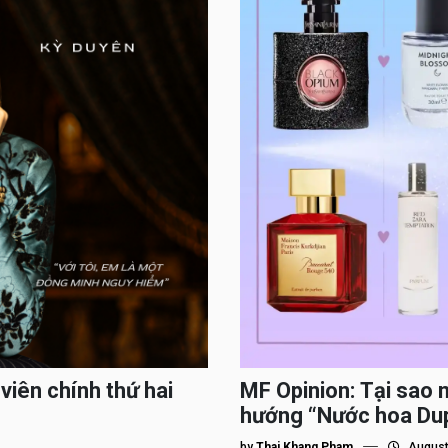
viên chính thứ hai
MF Opinion: Tại sao 
hướng “Nước hoa Du
by
Thai Khang Pham
August