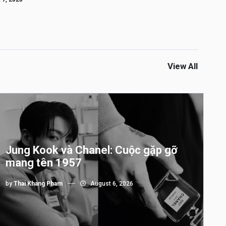
View All
Jung Kook và Chanel: Cuộc gặp gỡ
mang tên 1957
by
Thai Khang Pham
August 6, 2026