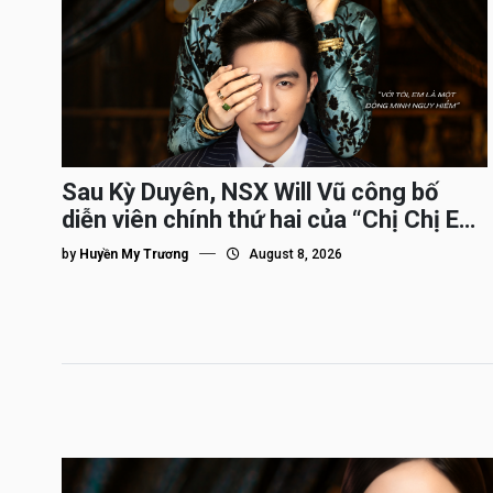
Sau Kỳ Duyên, NSX Will Vũ công bố
diễn viên chính thứ hai của “Chị Chị Em
Em 3″
by
Huyền My Trương
August 8, 2026