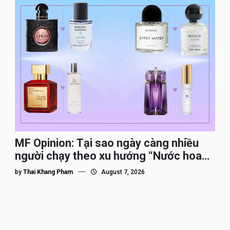
MF Opinion: Tại sao ngày càng nhiều
người chạy theo xu hướng “Nước hoa
Dupe”?
by
Thai Khang Pham
August 7, 2026