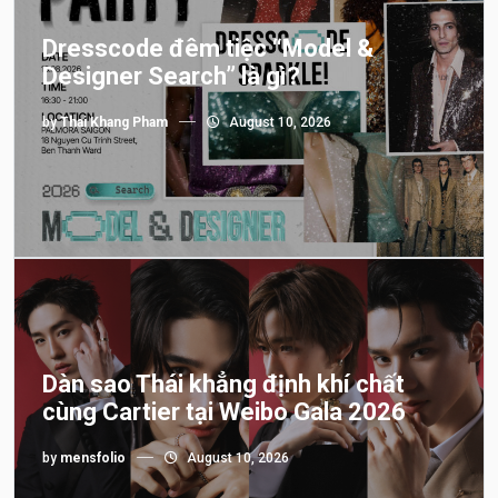
Dresscode đêm tiệc “Model &
Designer Search” là gì?
by
Thai Khang Pham
August 10, 2026
Dàn sao Thái khẳng định khí chất
cùng Cartier tại Weibo Gala 2026
by
mensfolio
August 10, 2026