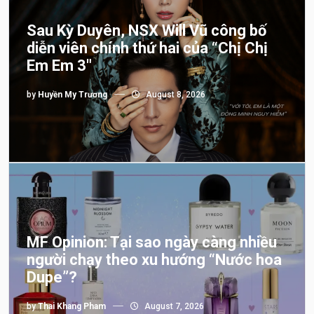
Sau Kỳ Duyên, NSX Will Vũ công bố
diễn viên chính thứ hai của “Chị Chị
Em Em 3″
by
Huyền My Trương
August 8, 2026
MF Opinion: Tại sao ngày càng nhiều
người chạy theo xu hướng “Nước hoa
Dupe”?
by
Thai Khang Pham
August 7, 2026