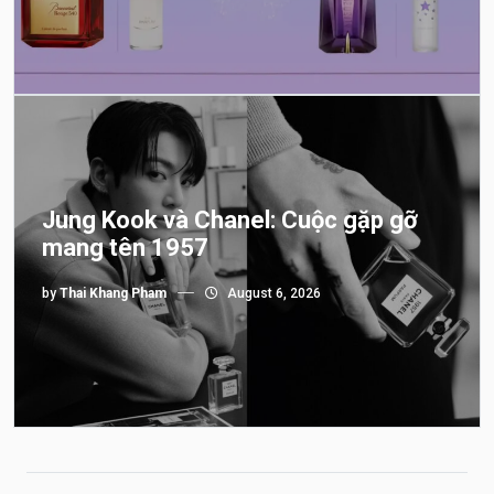
Jung Kook và Chanel: Cuộc gặp gỡ
mang tên 1957
by
Thai Khang Pham
August 6, 2026