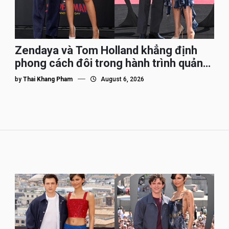
Zendaya và Tom Holland khẳng định
phong cách đôi trong hành trình quảng
bá Spider-Man
by
Thai Khang Pham
August 6, 2026