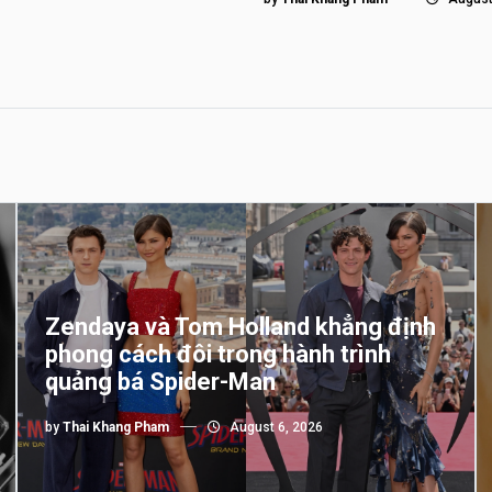
Zendaya và Tom Holland khẳng định
phong cách đôi trong hành trình
quảng bá Spider-Man
by
Thai Khang Pham
August 6, 2026