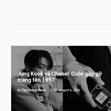
Jung Kook và Chanel: Cuộc gặp gỡ
mang tên 1957
by
Thai Khang Pham
August 6, 2026