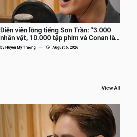
Diễn viên lồng tiếng Sơn Trần: “3.000
nhân vật, 10.000 tập phim và Conan là
nhân vật gắn bó lâu nhất”
by
Huyền My Trương
August 6, 2026
View All