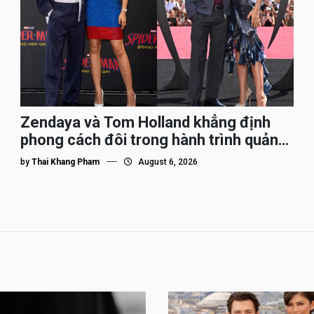
Zendaya và Tom Holland khẳng định
phong cách đôi trong hành trình quảng
bá Spider-Man
by
Thai Khang Pham
August 6, 2026