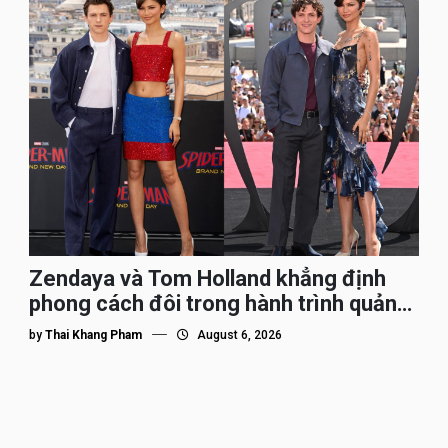
Zendaya và Tom Holland khẳng định
phong cách đôi trong hành trình quảng
bá Spider-Man
by
Thai Khang Pham
August 6, 2026