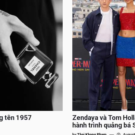
g tên 1957
Zendaya và Tom Holl
hành trình quảng bá
by
Thai Khang Pham
August