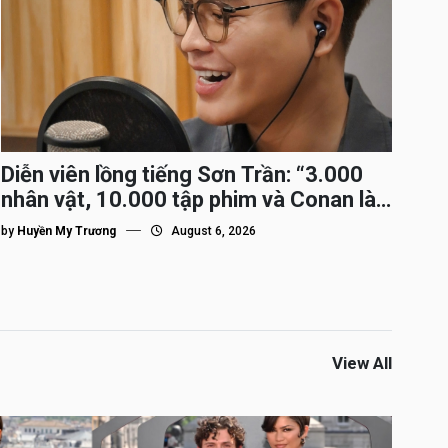
Diễn viên lồng tiếng Sơn Trần: “3.000
nhân vật, 10.000 tập phim và Conan là
nhân vật gắn bó lâu nhất”
by
Huyền My Trương
August 6, 2026
View All