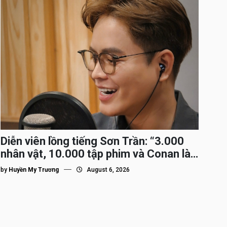
Diễn viên lồng tiếng Sơn Trần: “3.000
nhân vật, 10.000 tập phim và Conan là
nhân vật gắn bó lâu nhất”
by
Huyền My Trương
August 6, 2026