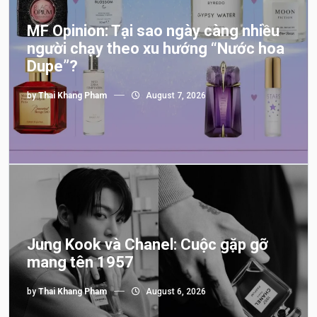
MF Opinion: Tại sao ngày càng nhiều
người chạy theo xu hướng “Nước hoa
Dupe”?
by
Thai Khang Pham
August 7, 2026
Jung Kook và Chanel: Cuộc gặp gỡ
mang tên 1957
by
Thai Khang Pham
August 6, 2026