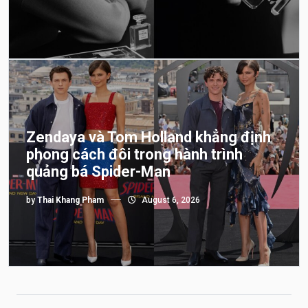
Zendaya và Tom Holland khẳng định
phong cách đôi trong hành trình
quảng bá Spider-Man
by
Thai Khang Pham
August 6, 2026