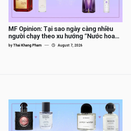
MF Opinion: Tại sao ngày càng nhiều
người chạy theo xu hướng “Nước hoa
Dupe”?
by
Thai Khang Pham
August 7, 2026