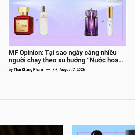
MF Opinion: Tại sao ngày càng nhiều
người chạy theo xu hướng “Nước hoa
Dupe”?
by
Thai Khang Pham
August 7, 2026