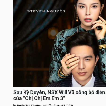
Sau Kỳ Duyên, NSX Will Vũ công bố diễn 
của “Chị Chị Em Em 3″
by
Huyền My Trương
August 8, 2026