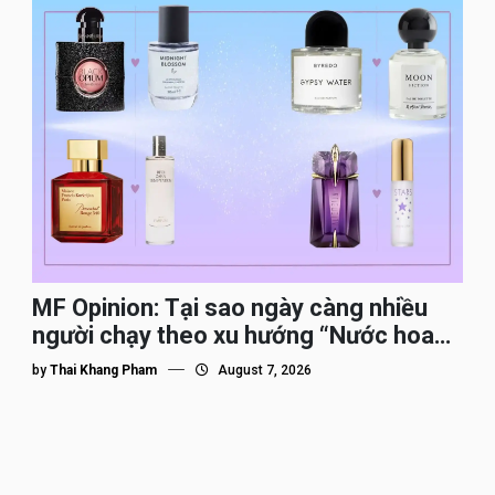
MF Opinion: Tại sao ngày càng nhiều
người chạy theo xu hướng “Nước hoa
Dupe”?
by
Thai Khang Pham
August 7, 2026