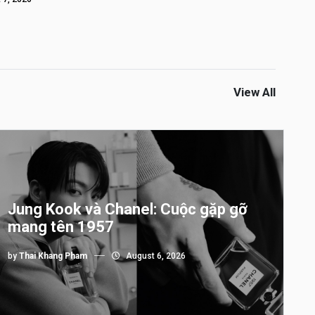
View All
Jung Kook và Chanel: Cuộc gặp gỡ
mang tên 1957
by
Thai Khang Pham
August 6, 2026