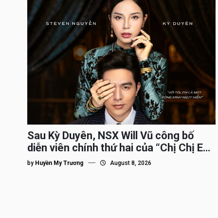
Sau Kỳ Duyên, NSX Will Vũ công bố
diễn viên chính thứ hai của “Chị Chị Em
Em 3″
by
Huyền My Trương
August 8, 2026