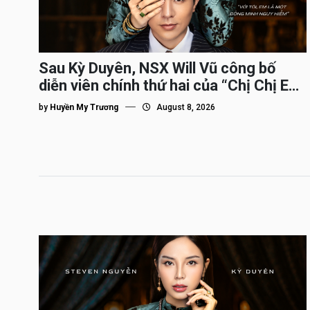
Sau Kỳ Duyên, NSX Will Vũ công bố
diễn viên chính thứ hai của “Chị Chị Em
Em 3″
by
Huyền My Trương
August 8, 2026