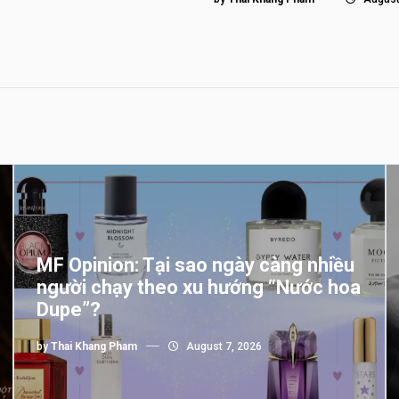
MF Opinion: Tại sao ngày càng nhiều
người chạy theo xu hướng “Nước hoa
Dupe”?
by
Thai Khang Pham
August 7, 2026