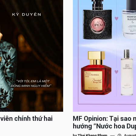
viên chính thứ hai
MF Opinion: Tại sao 
hướng “Nước hoa Du
by
Thai Khang Pham
August