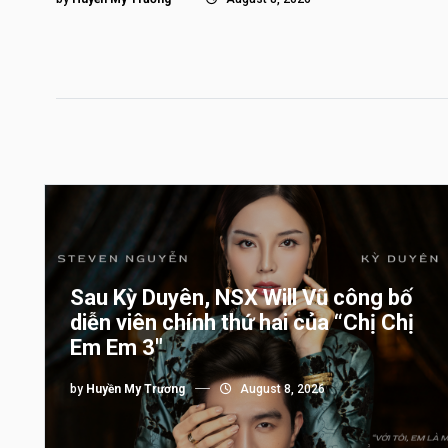
Sau Kỳ Duyên, NSX Will Vũ công bố
diễn viên chính thứ hai của “Chị Chị
Em Em 3″
by
Huyền My Trương
August 8, 2026