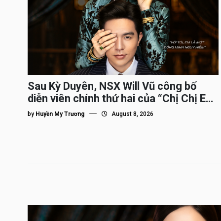
Sau Kỳ Duyên, NSX Will Vũ công bố
diễn viên chính thứ hai của “Chị Chị Em
Em 3″
by
Huyền My Trương
August 8, 2026