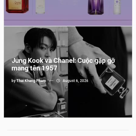
Jung Kook và Chanel: Cuộc gặp gỡ
mang tên 1957
by
Thai Khang Pham
August 6, 2026