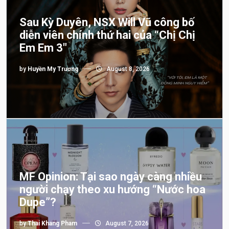
Sau Kỳ Duyên, NSX Will Vũ công bố
diễn viên chính thứ hai của “Chị Chị
Em Em 3″
by
Huyền My Trương
August 8, 2026
MF Opinion: Tại sao ngày càng nhiều
người chạy theo xu hướng “Nước hoa
Dupe”?
by
Thai Khang Pham
August 7, 2026