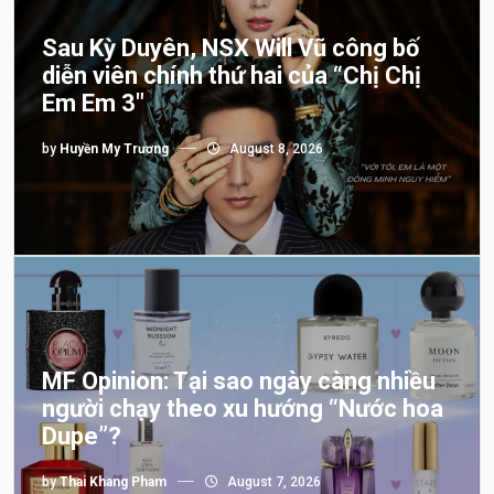
Sau Kỳ Duyên, NSX Will Vũ công bố
diễn viên chính thứ hai của “Chị Chị
Em Em 3″
by
Huyền My Trương
August 8, 2026
MF Opinion: Tại sao ngày càng nhiều
người chạy theo xu hướng “Nước hoa
Dupe”?
by
Thai Khang Pham
August 7, 2026