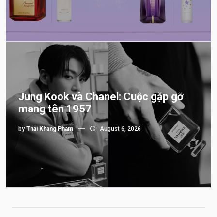
Jung Kook và Chanel: Cuộc gặp gỡ
mang tên 1957
by
Thai Khang Pham
August 6, 2026