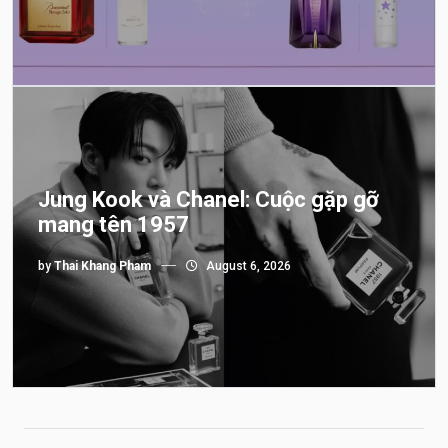
Jung Kook và Chanel: Cuộc gặp gỡ
mang tên 1957
by
Thai Khang Pham
August 6, 2026