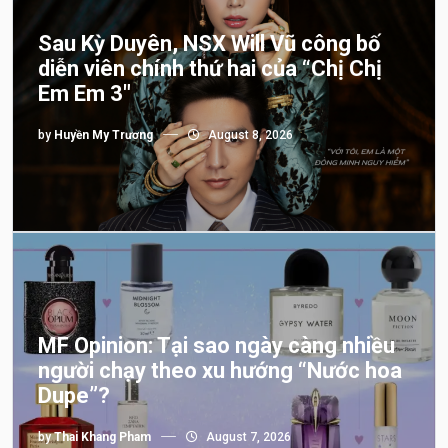
Sau Kỳ Duyên, NSX Will Vũ công bố
diễn viên chính thứ hai của “Chị Chị
Em Em 3″
by
Huyền My Trương
August 8, 2026
MF Opinion: Tại sao ngày càng nhiều
người chạy theo xu hướng “Nước hoa
Dupe”?
by
Thai Khang Pham
August 7, 2026