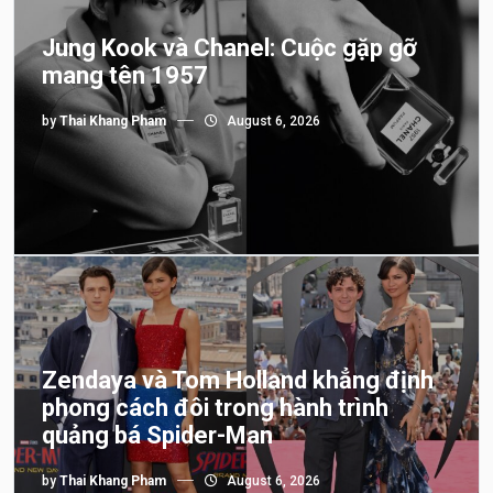
Jung Kook và Chanel: Cuộc gặp gỡ
mang tên 1957
by
Thai Khang Pham
August 6, 2026
Zendaya và Tom Holland khẳng định
phong cách đôi trong hành trình
quảng bá Spider-Man
by
Thai Khang Pham
August 6, 2026