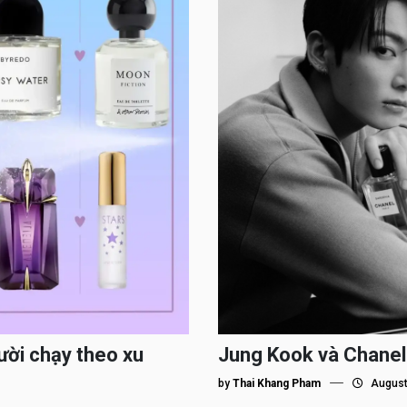
ười chạy theo xu
Jung Kook và Chanel
by
Thai Khang Pham
August