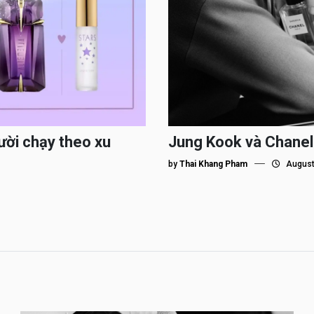
ười chạy theo xu
Jung Kook và Chanel
by
Thai Khang Pham
August