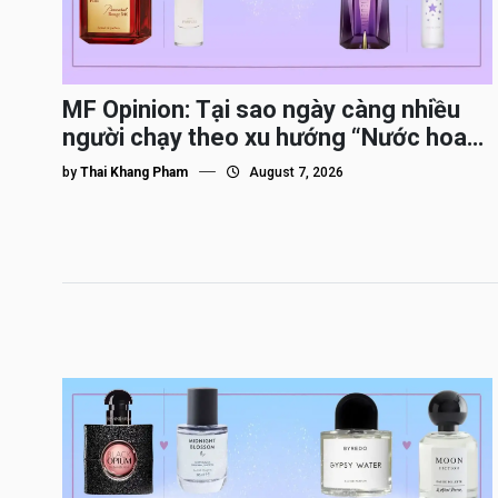
MF Opinion: Tại sao ngày càng nhiều
người chạy theo xu hướng “Nước hoa
Dupe”?
by
Thai Khang Pham
August 7, 2026