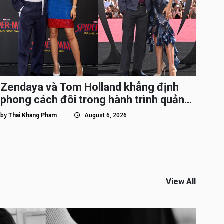
Zendaya và Tom Holland khẳng định
phong cách đôi trong hành trình quảng
bá Spider-Man
by
Thai Khang Pham
August 6, 2026
View All