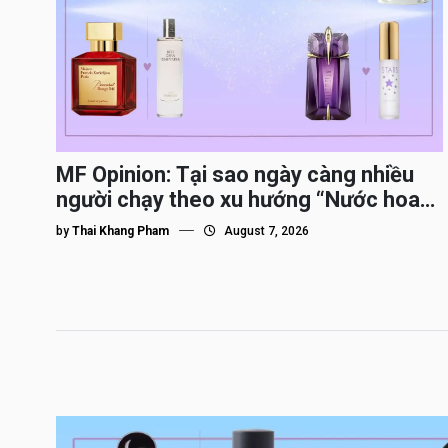
MF Opinion: Tại sao ngày càng nhiều
người chạy theo xu hướng “Nước hoa
Dupe”?
by
Thai Khang Pham
August 7, 2026