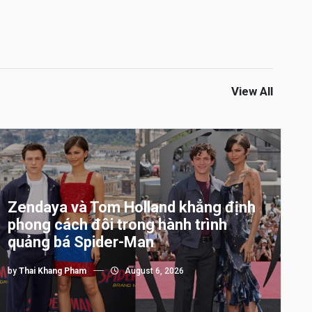
View All
Zendaya và Tom Holland khẳng định
phong cách đôi trong hành trình
quảng bá Spider-Man
by
Thai Khang Pham
August 6, 2026