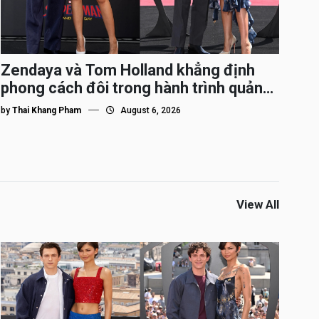
Zendaya và Tom Holland khẳng định
phong cách đôi trong hành trình quảng
bá Spider-Man
by
Thai Khang Pham
August 6, 2026
View All