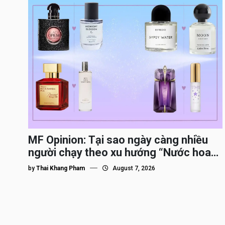
MF Opinion: Tại sao ngày càng nhiều
người chạy theo xu hướng “Nước hoa
Dupe”?
by
Thai Khang Pham
August 7, 2026