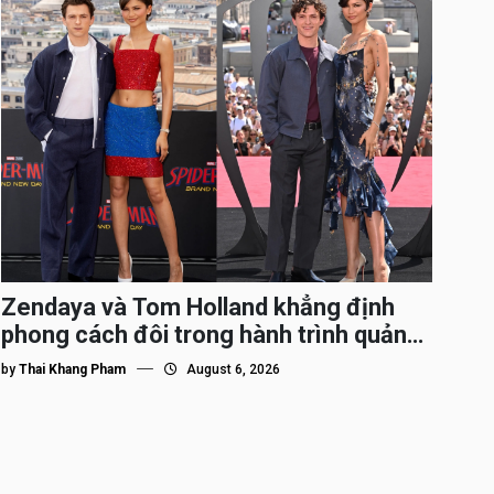
Zendaya và Tom Holland khẳng định
phong cách đôi trong hành trình quảng
bá Spider-Man
by
Thai Khang Pham
August 6, 2026