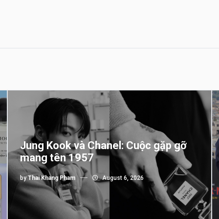
Jung Kook và Chanel: Cuộc gặp gỡ
mang tên 1957
by
Thai Khang Pham
August 6, 2026