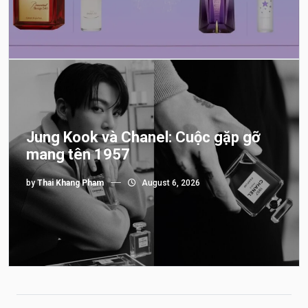
Jung Kook và Chanel: Cuộc gặp gỡ
mang tên 1957
by
Thai Khang Pham
August 6, 2026