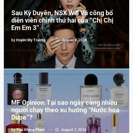
Sau Kỳ Duyên, NSX Will Vũ công bố
diễn viên chính thứ hai của “Chị Chị
Em Em 3″
by
Huyền My Trương
August 8, 2026
MF Opinion: Tại sao ngày càng nhiều
người chạy theo xu hướng “Nước hoa
Dupe”?
by
Thai Khang Pham
August 7, 2026