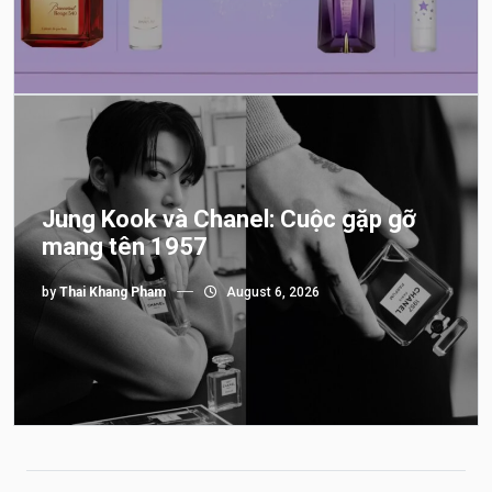
Jung Kook và Chanel: Cuộc gặp gỡ
mang tên 1957
by
Thai Khang Pham
August 6, 2026