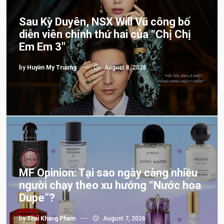
Sau Kỳ Duyên, NSX Will Vũ công bố
diễn viên chính thứ hai của “Chị Chị
Em Em 3″
by
Huyền My Trương
August 8, 2026
MF Opinion: Tại sao ngày càng nhiều
người chạy theo xu hướng “Nước hoa
Dupe”?
by
Thai Khang Pham
August 7, 2026