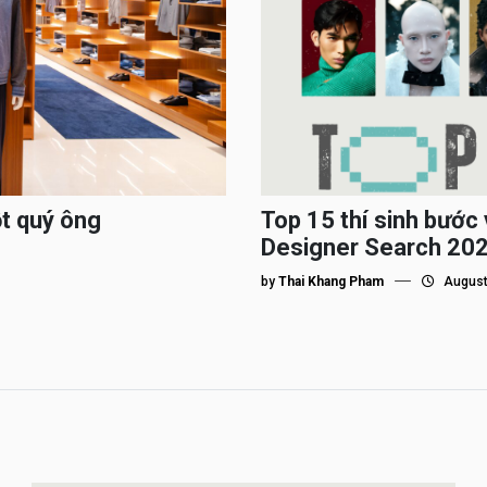
ột quý ông
Top 15 thí sinh bướ
Designer Search 2026
by
Thai Khang Pham
August