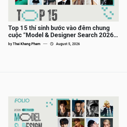
Top 15 thí sinh bước vào đêm chung
cuộc “Model & Designer Search 2026”,
họ là ai?
by
Thai Khang Pham
August 5, 2026