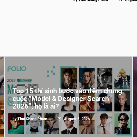
Top 15 thí sinh bước vào đêm chung
cuộc “Model & Designer Search
2026”, họ là ai?
by
Thai Khang Pham
August 5, 2026