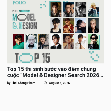
Top 15 thí sinh bước vào đêm chung
cuộc “Model & Designer Search 2026”,
họ là ai?
by
Thai Khang Pham
August 5, 2026