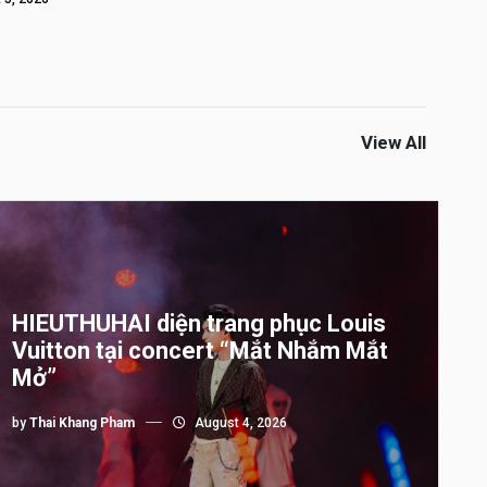
View All
HIEUTHUHAI diện trang phục Louis
Vuitton tại concert “Mắt Nhắm Mắt
Mở”
by
Thai Khang Pham
August 4, 2026