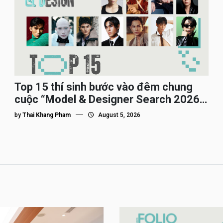
Top 15 thí sinh bước vào đêm chung
cuộc “Model & Designer Search 2026”,
họ là ai?
by
Thai Khang Pham
August 5, 2026