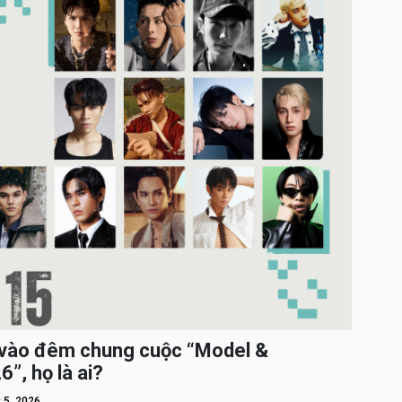
c vào đêm chung cuộc “Model &
”, họ là ai?
 5, 2026