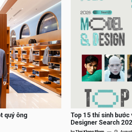
ột quý ông
Top 15 thí sinh bướ
Designer Search 2026
by
Thai Khang Pham
August