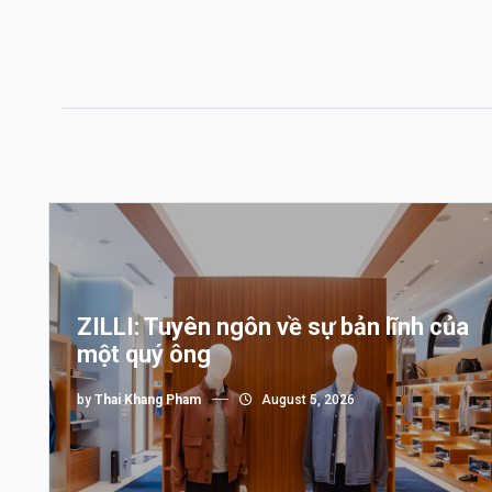
ZILLI: Tuyên ngôn về sự bản lĩnh của
một quý ông
by
Thai Khang Pham
August 5, 2026