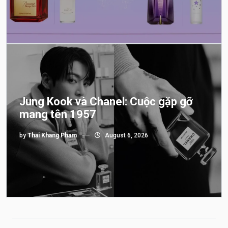
Jung Kook và Chanel: Cuộc gặp gỡ
mang tên 1957
by
Thai Khang Pham
August 6, 2026