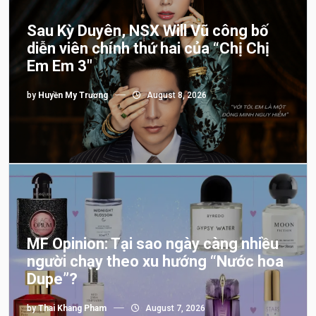
Sau Kỳ Duyên, NSX Will Vũ công bố
diễn viên chính thứ hai của “Chị Chị
Em Em 3″
by
Huyền My Trương
August 8, 2026
MF Opinion: Tại sao ngày càng nhiều
người chạy theo xu hướng “Nước hoa
Dupe”?
by
Thai Khang Pham
August 7, 2026