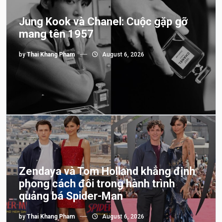
Jung Kook và Chanel: Cuộc gặp gỡ
mang tên 1957
by
Thai Khang Pham
August 6, 2026
Zendaya và Tom Holland khẳng định
phong cách đôi trong hành trình
quảng bá Spider-Man
by
Thai Khang Pham
August 6, 2026