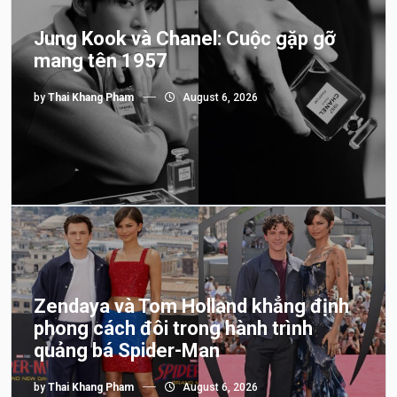
Jung Kook và Chanel: Cuộc gặp gỡ
mang tên 1957
by
Thai Khang Pham
August 6, 2026
Zendaya và Tom Holland khẳng định
phong cách đôi trong hành trình
quảng bá Spider-Man
by
Thai Khang Pham
August 6, 2026