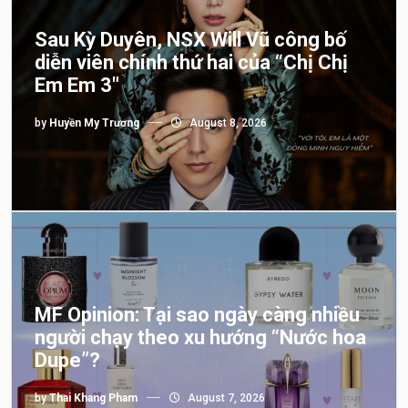
Sau Kỳ Duyên, NSX Will Vũ công bố
diễn viên chính thứ hai của “Chị Chị
Em Em 3″
by
Huyền My Trương
August 8, 2026
MF Opinion: Tại sao ngày càng nhiều
người chạy theo xu hướng “Nước hoa
Dupe”?
by
Thai Khang Pham
August 7, 2026