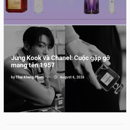
Jung Kook và Chanel: Cuộc gặp gỡ
mang tên 1957
by
Thai Khang Pham
August 6, 2026