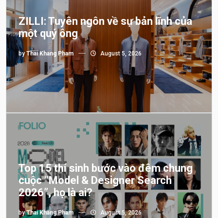
ZILLI: Tuyên ngôn về sự bản lĩnh của
một quý ông
by
Thai Khang Pham
August 5, 2026
Top 15 thí sinh bước vào đêm chung
cuộc “Model & Designer Search
2026”, họ là ai?
by
Thai Khang Pham
August 5, 2026