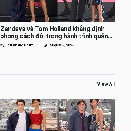
Zendaya và Tom Holland khẳng định
phong cách đôi trong hành trình quảng
bá Spider-Man
by
Thai Khang Pham
August 6, 2026
View All