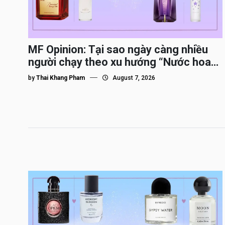
MF Opinion: Tại sao ngày càng nhiều
người chạy theo xu hướng “Nước hoa
Dupe”?
by
Thai Khang Pham
August 7, 2026