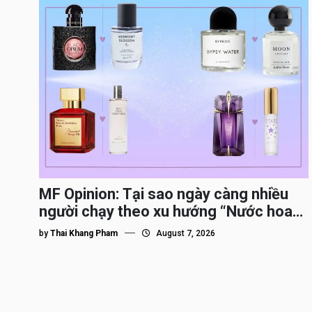
MF Opinion: Tại sao ngày càng nhiều
người chạy theo xu hướng “Nước hoa
Dupe”?
by
Thai Khang Pham
August 7, 2026