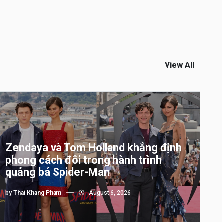
View All
Zendaya và Tom Holland khẳng định
phong cách đôi trong hành trình
quảng bá Spider-Man
by
Thai Khang Pham
August 6, 2026