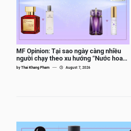
MF Opinion: Tại sao ngày càng nhiều
người chạy theo xu hướng “Nước hoa
Dupe”?
by
Thai Khang Pham
August 7, 2026