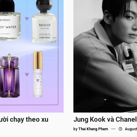
ười chạy theo xu
Jung Kook và Chanel
by
Thai Khang Pham
August