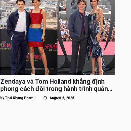
Zendaya và Tom Holland khẳng định
phong cách đôi trong hành trình quảng
bá Spider-Man
by
Thai Khang Pham
August 6, 2026