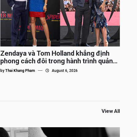
Zendaya và Tom Holland khẳng định
phong cách đôi trong hành trình quảng
bá Spider-Man
by
Thai Khang Pham
August 6, 2026
View All