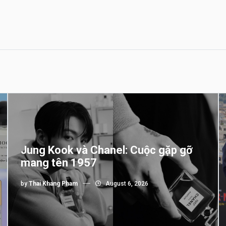
Jung Kook và Chanel: Cuộc gặp gỡ
mang tên 1957
by
Thai Khang Pham
August 6, 2026