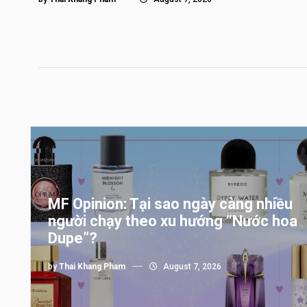
MF Opinion: Tại sao ngày càng nhiều
người chạy theo xu hướng “Nước hoa
Dupe”?
by
Thai Khang Pham
August 7, 2026