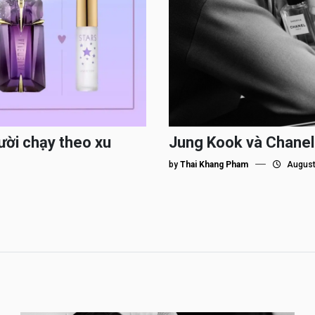
ười chạy theo xu
Jung Kook và Chanel
by
Thai Khang Pham
August