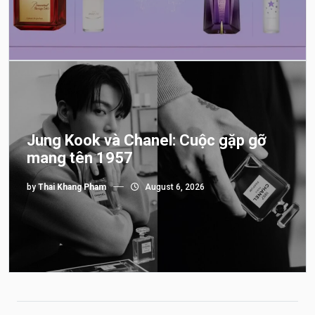
Jung Kook và Chanel: Cuộc gặp gỡ
mang tên 1957
by
Thai Khang Pham
August 6, 2026