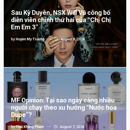
Sau Kỳ Duyên, NSX Will Vũ công bố
diễn viên chính thứ hai của “Chị Chị
Em Em 3″
by
Huyền My Trương
August 8, 2026
MF Opinion: Tại sao ngày càng nhiều
người chạy theo xu hướng “Nước hoa
Dupe”?
by
Thai Khang Pham
August 7, 2026