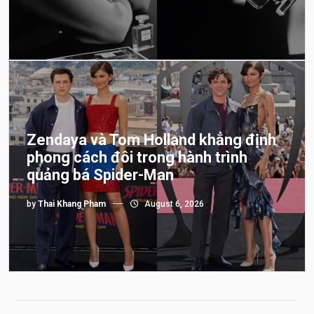
Zendaya và Tom Holland khẳng định
phong cách đôi trong hành trình
quảng bá Spider-Man
by
Thai Khang Pham
August 6, 2026