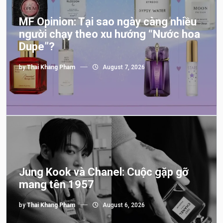
MF Opinion: Tại sao ngày càng nhiều
người chạy theo xu hướng “Nước hoa
Dupe”?
by
Thai Khang Pham
August 7, 2026
Jung Kook và Chanel: Cuộc gặp gỡ
mang tên 1957
by
Thai Khang Pham
August 6, 2026