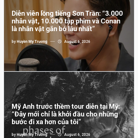
Diễn viên lồng tiếng Sơn Trần: “3.000
nhân vật, 10.000 tập phim và Conan
là nhân vật gắn bó lâu nhất”
by
Huyền My Trương
August 6, 2026
Mỹ Anh trước thềm tour diễn tại Mỹ:
“Đây mới chỉ là khởi đầu cho những
bước đi xa hơn của tôi”
by
Huyền My Trương
August 6, 2026