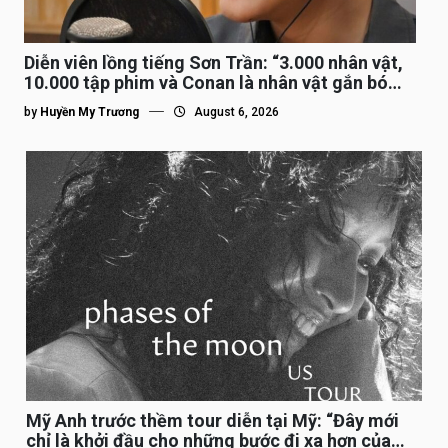
Diễn viên lồng tiếng Sơn Trần: “3.000 nhân vật,
10.000 tập phim và Conan là nhân vật gắn bó
lâu nhất”
by
Huyền My Trương
August 6, 2026
Mỹ Anh trước thềm tour diễn tại Mỹ: “Đây mới
chỉ là khởi đầu cho những bước đi xa hơn của