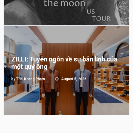
ZILLI: Tuyên ngôn về sự bản lĩnh của
một quý ông
by
Thai Khang Pham
August 5, 2026