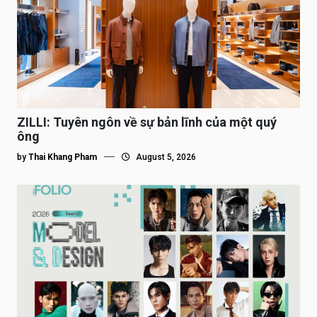
ZILLI: Tuyên ngôn về sự bản lĩnh của một quý
ông
by
Thai Khang Pham
August 5, 2026