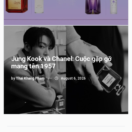
Jung Kook và Chanel: Cuộc gặp gỡ
mang tên 1957
by
Thai Khang Pham
August 6, 2026