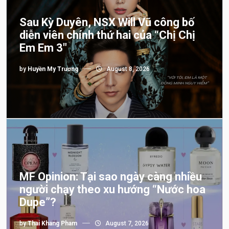
Sau Kỳ Duyên, NSX Will Vũ công bố
diễn viên chính thứ hai của “Chị Chị
Em Em 3″
by
Huyền My Trương
August 8, 2026
MF Opinion: Tại sao ngày càng nhiều
người chạy theo xu hướng “Nước hoa
Dupe”?
by
Thai Khang Pham
August 7, 2026