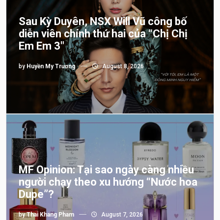
Sau Kỳ Duyên, NSX Will Vũ công bố
diễn viên chính thứ hai của “Chị Chị
Em Em 3″
by
Huyền My Trương
August 8, 2026
MF Opinion: Tại sao ngày càng nhiều
người chạy theo xu hướng “Nước hoa
Dupe”?
by
Thai Khang Pham
August 7, 2026