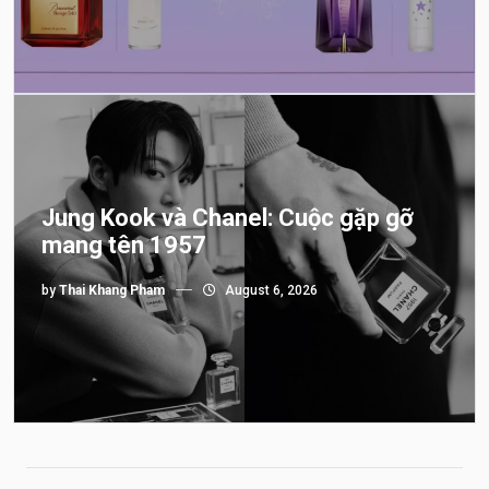
Jung Kook và Chanel: Cuộc gặp gỡ
mang tên 1957
by
Thai Khang Pham
August 6, 2026