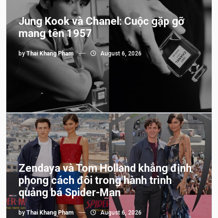
Jung Kook và Chanel: Cuộc gặp gỡ
mang tên 1957
by
Thai Khang Pham
August 6, 2026
Zendaya và Tom Holland khẳng định
phong cách đôi trong hành trình
quảng bá Spider-Man
by
Thai Khang Pham
August 6, 2026