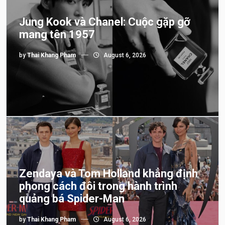
Jung Kook và Chanel: Cuộc gặp gỡ
mang tên 1957
by
Thai Khang Pham
August 6, 2026
Zendaya và Tom Holland khẳng định
phong cách đôi trong hành trình
quảng bá Spider-Man
by
Thai Khang Pham
August 6, 2026