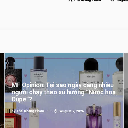
MF Opinion: Tại sao ngày càng nhiều
người chạy theo xu hướng “Nước hoa
Dupe”?
by
Thai Khang Pham
August 7, 2026