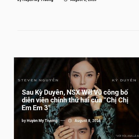
Sau Kỳ Duyên, NSX Will Vũ công bố
diễn viên chính thứ hai của “Chị Chị
Em Em 3″
by
Huyền My Trương
August 8, 2026