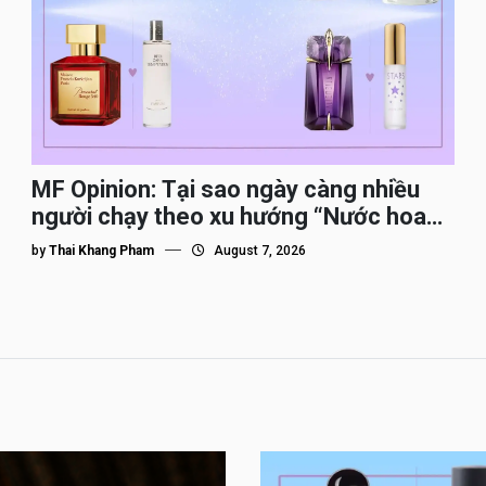
MF Opinion: Tại sao ngày càng nhiều
người chạy theo xu hướng “Nước hoa
Dupe”?
by
Thai Khang Pham
August 7, 2026