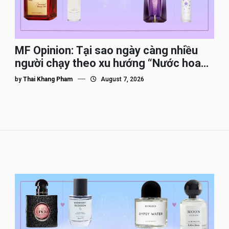
MF Opinion: Tại sao ngày càng nhiều
người chạy theo xu hướng “Nước hoa
Dupe”?
by
Thai Khang Pham
August 7, 2026