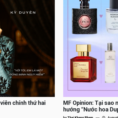
viên chính thứ hai
MF Opinion: Tại sao 
hướng “Nước hoa Du
by
Thai Khang Pham
August