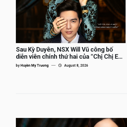
Sau Kỳ Duyên, NSX Will Vũ công bố
diễn viên chính thứ hai của “Chị Chị Em
Em 3″
by
Huyền My Trương
August 8, 2026