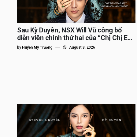
Sau Kỳ Duyên, NSX Will Vũ công bố
diễn viên chính thứ hai của “Chị Chị Em
Em 3″
by
Huyền My Trương
August 8, 2026