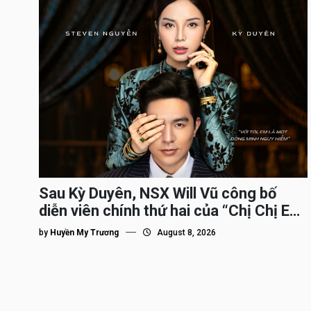
Sau Kỳ Duyên, NSX Will Vũ công bố
diễn viên chính thứ hai của “Chị Chị Em
Em 3″
by
Huyền My Trương
August 8, 2026