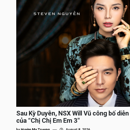
Sau Kỳ Duyên, NSX Will Vũ công bố diễn 
của “Chị Chị Em Em 3″
by
Huyền My Trương
August 8, 2026