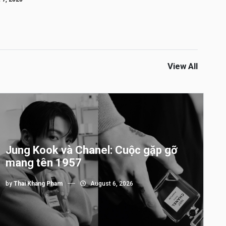
View All
Jung Kook và Chanel: Cuộc gặp gỡ
mang tên 1957
by
Thai Khang Pham
August 6, 2026