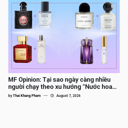
MF Opinion: Tại sao ngày càng nhiều
người chạy theo xu hướng “Nước hoa
Dupe”?
by
Thai Khang Pham
August 7, 2026