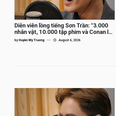
Diễn viên lồng tiếng Sơn Trần: “3.000
nhân vật, 10.000 tập phim và Conan là
nhân vật gắn bó lâu nhất”
by
Huyền My Trương
August 6, 2026