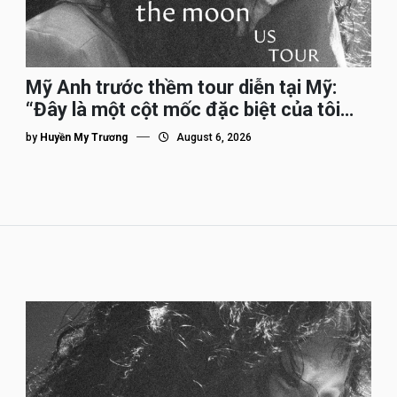
Mỹ Anh trước thềm tour diễn tại Mỹ:
“Đây là một cột mốc đặc biệt của tôi
trên hành trình đi quốc tế”
by
Huyền My Trương
August 6, 2026