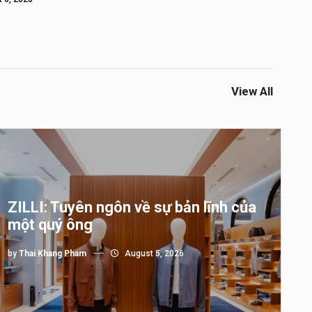
View All
ZILLI: Tuyên ngôn về sự bản lĩnh của
một quý ông
by
Thai Khang Pham
August 5, 2026