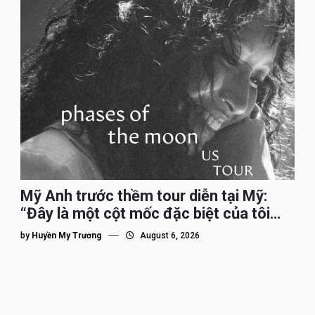
Mỹ Anh trước thềm tour diễn tại Mỹ:
“Đây là một cột mốc đặc biệt của tôi
trên hành trình đi quốc tế”
by
Huyền My Trương
August 6, 2026