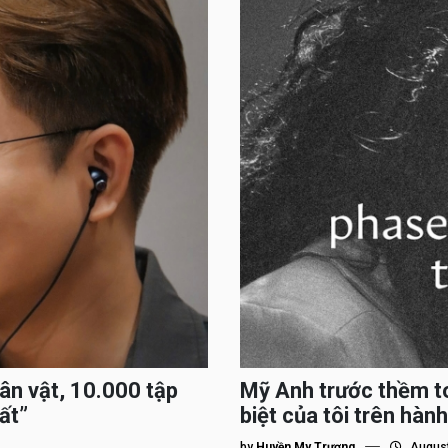
hân vật, 10.000 tập
Mỹ Anh trước thềm to
ất”
biệt của tôi trên hành
by
Huyền My Trương
August