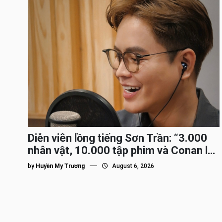
Diễn viên lồng tiếng Sơn Trần: “3.000
nhân vật, 10.000 tập phim và Conan là
nhân vật gắn bó lâu nhất”
by
Huyền My Trương
August 6, 2026