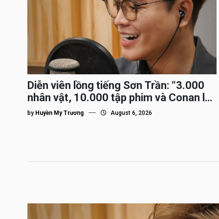
Diễn viên lồng tiếng Sơn Trần: “3.000
nhân vật, 10.000 tập phim và Conan là
nhân vật gắn bó lâu nhất”
by
Huyền My Trương
August 6, 2026