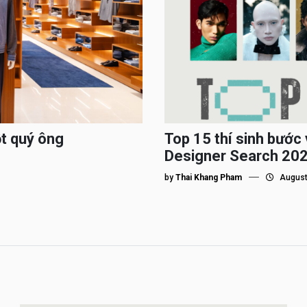
ột quý ông
Top 15 thí sinh bướ
Designer Search 2026
by
Thai Khang Pham
August