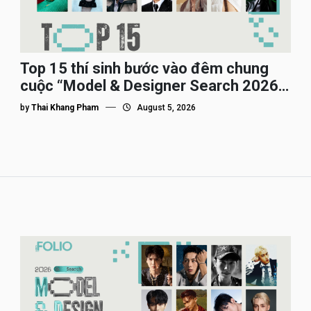
Top 15 thí sinh bước vào đêm chung
cuộc “Model & Designer Search 2026”,
họ là ai?
by
Thai Khang Pham
August 5, 2026