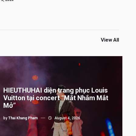
View All
HIEUTHUHAI diện trang phục Louis
Vuitton tại concert “Mắt Nhắm Mắt
Mở”
by
Thai Khang Pham
August 4, 2026