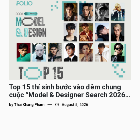
Top 15 thí sinh bước vào đêm chung
cuộc “Model & Designer Search 2026”,
họ là ai?
by
Thai Khang Pham
August 5, 2026