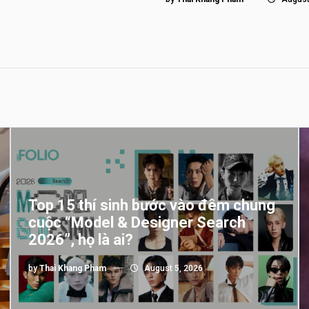
Top 15 thí sinh bước vào đêm chung
cuộc “Model & Designer Search
2026”, họ là ai?
by
Thai Khang Pham
August 5, 2026