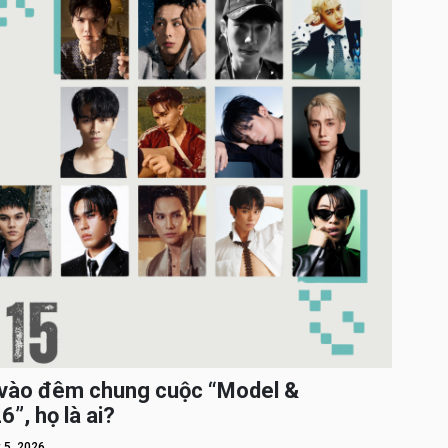
c vào đêm chung cuộc “Model &
”, họ là ai?
 5, 2026