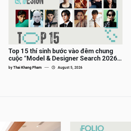
Top 15 thí sinh bước vào đêm chung
cuộc “Model & Designer Search 2026”,
họ là ai?
by
Thai Khang Pham
August 5, 2026