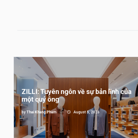
ZILLI: Tuyên ngôn về sự bản lĩnh của
một quý ông
by
Thai Khang Pham
August 5, 2026