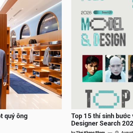
ột quý ông
Top 15 thí sinh bướ
Designer Search 2026
by
Thai Khang Pham
August