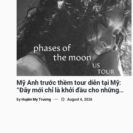
Mỹ Anh trước thềm tour diễn tại Mỹ:
“Đây mới chỉ là khởi đầu cho những
bước đi xa hơn của tôi”
by
Huyền My Trương
August 6, 2026