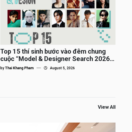
Top 15 thí sinh bước vào đêm chung
cuộc “Model & Designer Search 2026”,
họ là ai?
by
Thai Khang Pham
August 5, 2026
View All