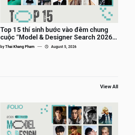
Top 15 thí sinh bước vào đêm chung
cuộc “Model & Designer Search 2026”,
họ là ai?
by
Thai Khang Pham
August 5, 2026
View All