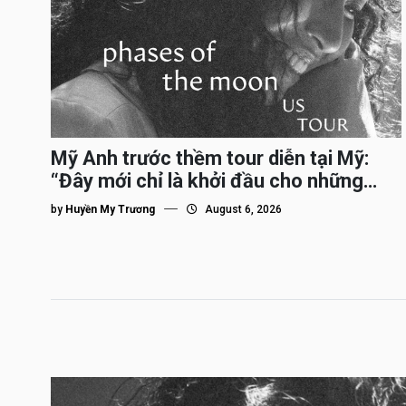
Mỹ Anh trước thềm tour diễn tại Mỹ:
“Đây mới chỉ là khởi đầu cho những
bước đi xa hơn của tôi”
by
Huyền My Trương
August 6, 2026