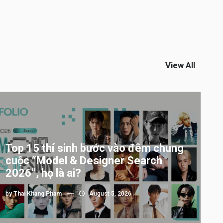
View All
Top 15 thí sinh bước vào đêm chung
cuộc “Model & Designer Search
2026”, họ là ai?
by
Thai Khang Pham
August 5, 2026