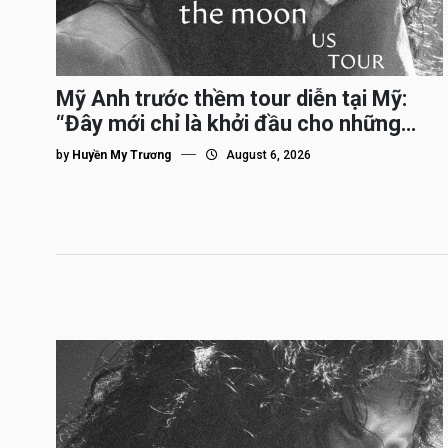
Mỹ Anh trước thềm tour diễn tại Mỹ:
“Đây mới chỉ là khởi đầu cho những
bước đi xa hơn của tôi”
by
Huyền My Trương
August 6, 2026