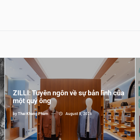
ZILLI: Tuyên ngôn về sự bản lĩnh của
một quý ông
by
Thai Khang Pham
August 5, 2026