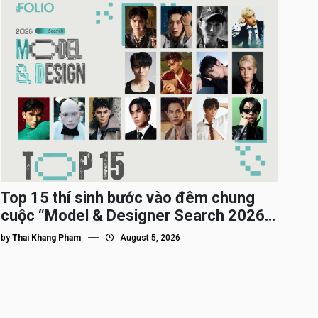
Top 15 thí sinh bước vào đêm chung
cuộc “Model & Designer Search 2026”,
họ là ai?
by
Thai Khang Pham
August 5, 2026