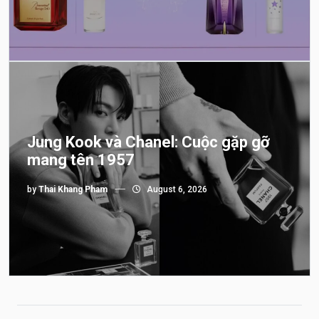
Jung Kook và Chanel: Cuộc gặp gỡ
mang tên 1957
by
Thai Khang Pham
August 6, 2026