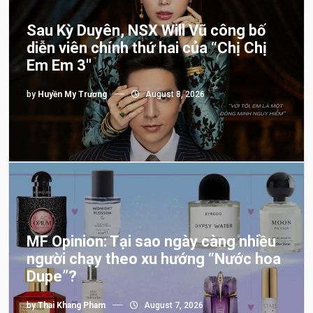
Sau Kỳ Duyên, NSX Will Vũ công bố
diễn viên chính thứ hai của “Chị Chị
Em Em 3″
by
Huyền My Trương
August 8, 2026
MF Opinion: Tại sao ngày càng nhiều
người chạy theo xu hướng “Nước hoa
Dupe”?
by
Thai Khang Pham
August 7, 2026