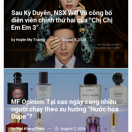
Sau Kỳ Duyên, NSX Will Vũ công bố
diễn viên chính thứ hai của “Chị Chị
Em Em 3″
by
Huyền My Trương
August 8, 2026
MF Opinion: Tại sao ngày càng nhiều
người chạy theo xu hướng “Nước hoa
Dupe”?
by
Thai Khang Pham
August 7, 2026