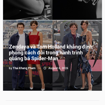
Zendaya và Tom Holland khẳng định
phong cách đôi trong hành trình
quảng bá Spider-Man
by
Thai Khang Pham
August 6, 2026