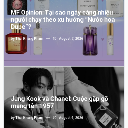
MF Opinion: Tại sao ngày càng nhiều
người chạy theo xu hướng “Nước hoa
Dupe”?
by
Thai Khang Pham
August 7, 2026
Jung Kook và Chanel: Cuộc gặp gỡ
mang tên 1957
by
Thai Khang Pham
August 6, 2026