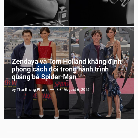
Zendaya và Tom Holland khẳng định
phong cách đôi trong hành trình
quảng bá Spider-Man
by
Thai Khang Pham
August 6, 2026