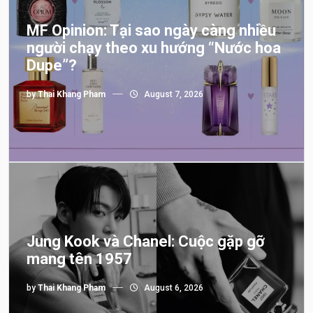
MF Opinion: Tại sao ngày càng nhiều
người chạy theo xu hướng “Nước hoa
Dupe”?
by
Thai Khang Pham
August 7, 2026
Jung Kook và Chanel: Cuộc gặp gỡ
mang tên 1957
by
Thai Khang Pham
August 6, 2026