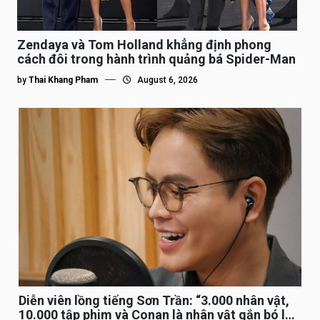
Zendaya và Tom Holland khẳng định phong
cách đôi trong hành trình quảng bá Spider-Man
by
Thai Khang Pham
August 6, 2026
Diễn viên lồng tiếng Sơn Trần: “3.000 nhân vật,
10.000 tập phim và Conan là nhân vật gắn bó lâu