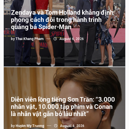
Zendaya và Tom Holland khẳng định
phong cách đôi trong hành trình
quảng bá Spider-Man
by
Thai Khang Pham
August 6, 2026
Diễn viên lồng tiếng Sơn Trần: “3.000
nhân vật, 10.000 tập phim và Conan
là nhân vật gắn bó lâu nhất”
by
Huyền My Trương
August 6, 2026