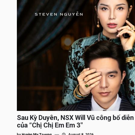
Sau Kỳ Duyên, NSX Will Vũ công bố diễn 
của “Chị Chị Em Em 3″
by
Huyền My Trương
August 8, 2026