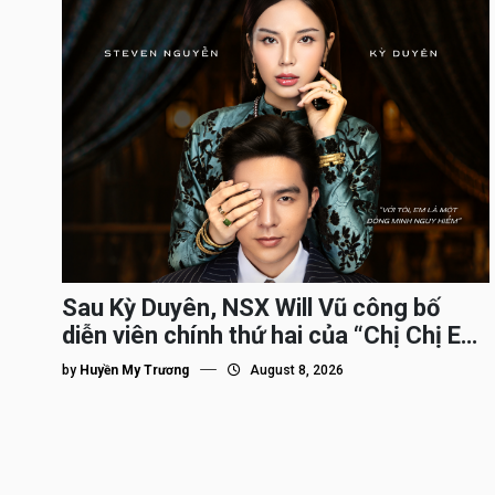
Sau Kỳ Duyên, NSX Will Vũ công bố
diễn viên chính thứ hai của “Chị Chị Em
Em 3″
by
Huyền My Trương
August 8, 2026