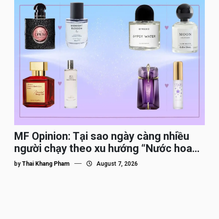
MF Opinion: Tại sao ngày càng nhiều
người chạy theo xu hướng “Nước hoa
Dupe”?
by
Thai Khang Pham
August 7, 2026