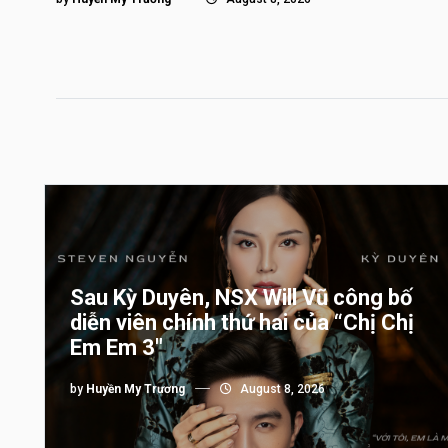
Sau Kỳ Duyên, NSX Will Vũ công bố
diễn viên chính thứ hai của “Chị Chị
Em Em 3″
by
Huyền My Trương
August 8, 2026