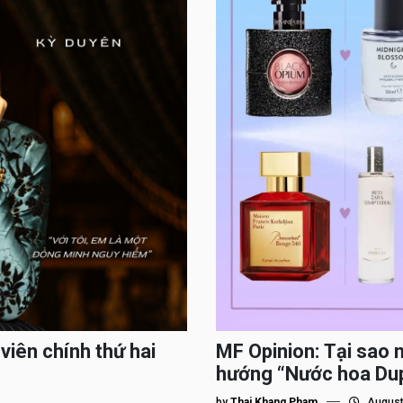
viên chính thứ hai
MF Opinion: Tại sao 
hướng “Nước hoa Du
by
Thai Khang Pham
August