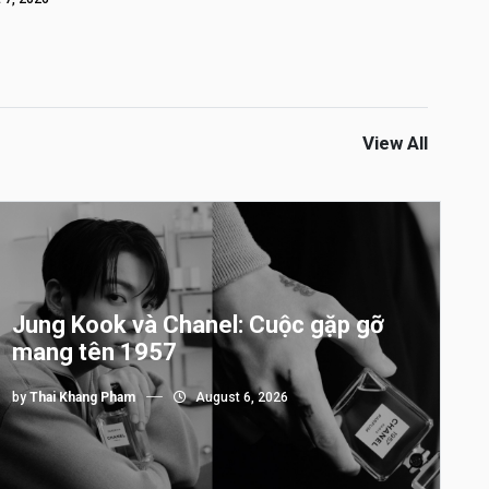
View All
Jung Kook và Chanel: Cuộc gặp gỡ
mang tên 1957
by
Thai Khang Pham
August 6, 2026