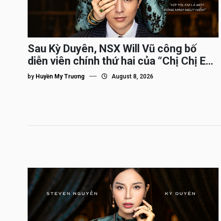
Sau Kỳ Duyên, NSX Will Vũ công bố
diễn viên chính thứ hai của “Chị Chị Em
Em 3″
by
Huyền My Trương
August 8, 2026