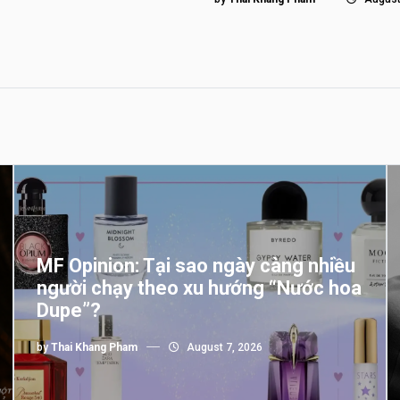
MF Opinion: Tại sao ngày càng nhiều
người chạy theo xu hướng “Nước hoa
Dupe”?
by
Thai Khang Pham
August 7, 2026