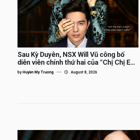
Sau Kỳ Duyên, NSX Will Vũ công bố
diễn viên chính thứ hai của “Chị Chị Em
Em 3″
by
Huyền My Trương
August 8, 2026