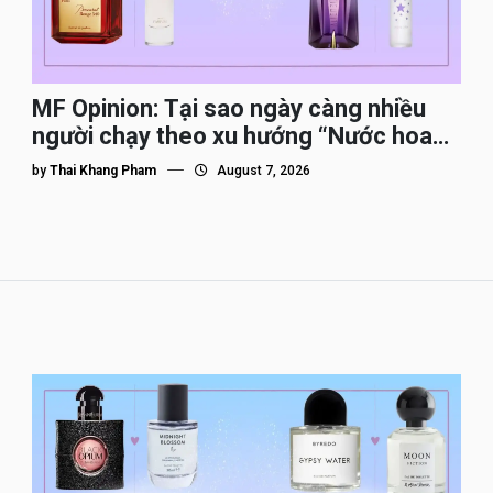
MF Opinion: Tại sao ngày càng nhiều
người chạy theo xu hướng “Nước hoa
Dupe”?
by
Thai Khang Pham
August 7, 2026