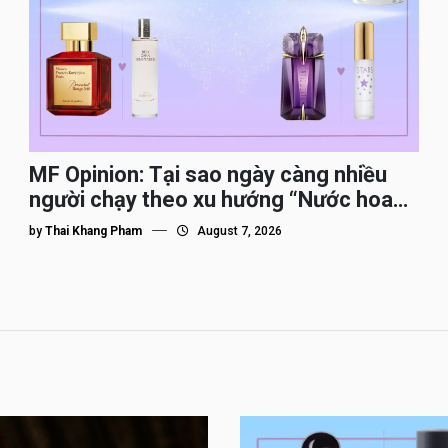
MF Opinion: Tại sao ngày càng nhiều
người chạy theo xu hướng “Nước hoa
Dupe”?
by
Thai Khang Pham
August 7, 2026