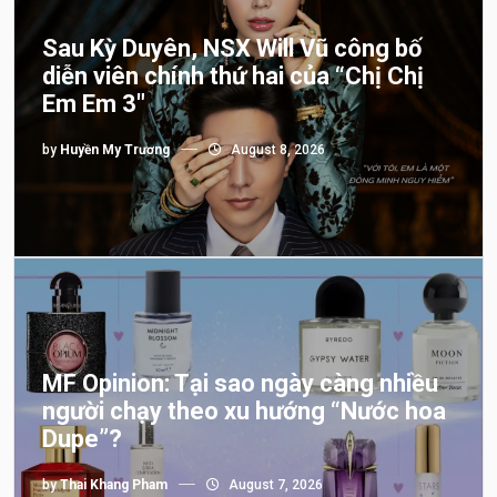
Sau Kỳ Duyên, NSX Will Vũ công bố
diễn viên chính thứ hai của “Chị Chị
Em Em 3″
by
Huyền My Trương
August 8, 2026
MF Opinion: Tại sao ngày càng nhiều
người chạy theo xu hướng “Nước hoa
Dupe”?
by
Thai Khang Pham
August 7, 2026