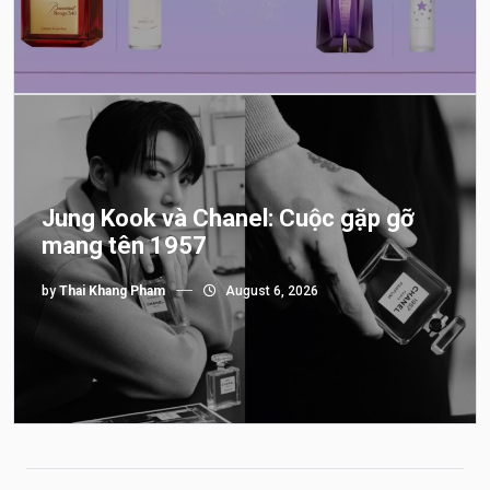
Jung Kook và Chanel: Cuộc gặp gỡ
mang tên 1957
by
Thai Khang Pham
August 6, 2026