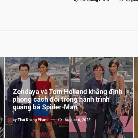
Zendaya và Tom Holland khẳng định
phong cách đôi trong hành trình
quảng bá Spider-Man
by
Thai Khang Pham
August 6, 2026