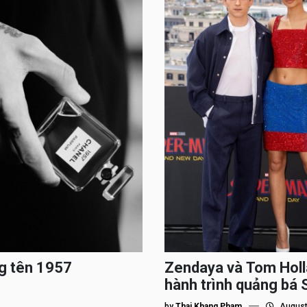
g tên 1957
Zendaya và Tom Holl
hành trình quảng bá
by
Thai Khang Pham
August