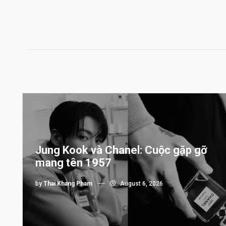
Jung Kook và Chanel: Cuộc gặp gỡ
mang tên 1957
by
Thai Khang Pham
August 6, 2026