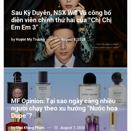
Sau Kỳ Duyên, NSX Will Vũ công bố
diễn viên chính thứ hai của “Chị Chị
Em Em 3″
by
Huyền My Trương
August 8, 2026
MF Opinion: Tại sao ngày càng nhiều
người chạy theo xu hướng “Nước hoa
Dupe”?
by
Thai Khang Pham
August 7, 2026