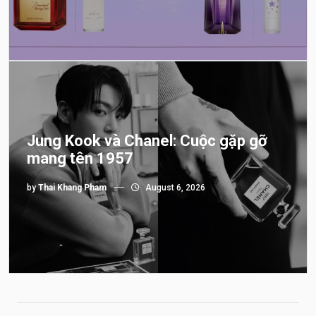
Jung Kook và Chanel: Cuộc gặp gỡ
mang tên 1957
by
Thai Khang Pham
August 6, 2026