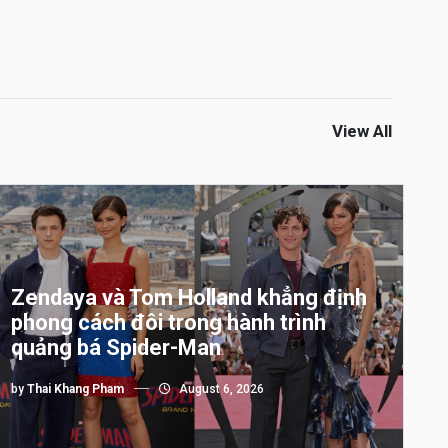
View All
Zendaya và Tom Holland khẳng định
phong cách đôi trong hành trình
quảng bá Spider-Man
by
Thai Khang Pham
August 6, 2026