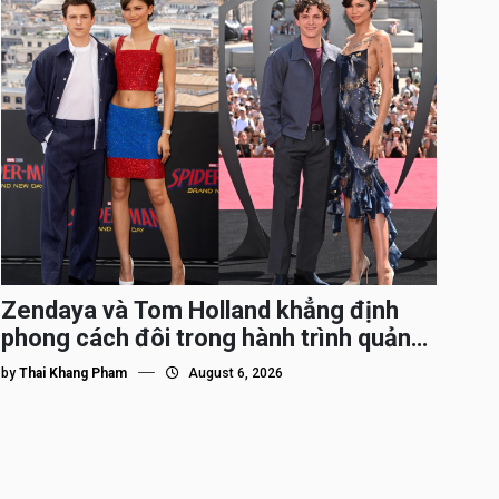
Zendaya và Tom Holland khẳng định
phong cách đôi trong hành trình quảng
bá Spider-Man
by
Thai Khang Pham
August 6, 2026