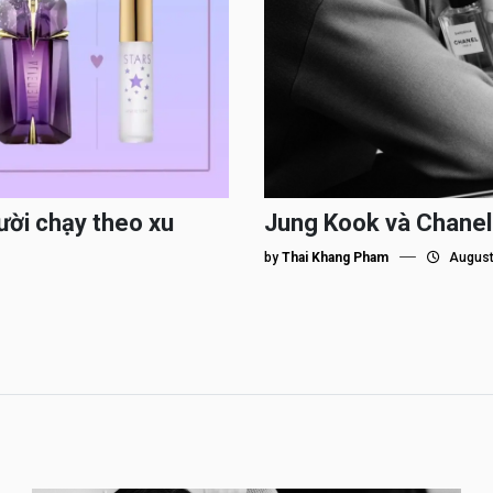
ười chạy theo xu
Jung Kook và Chanel
by
Thai Khang Pham
August