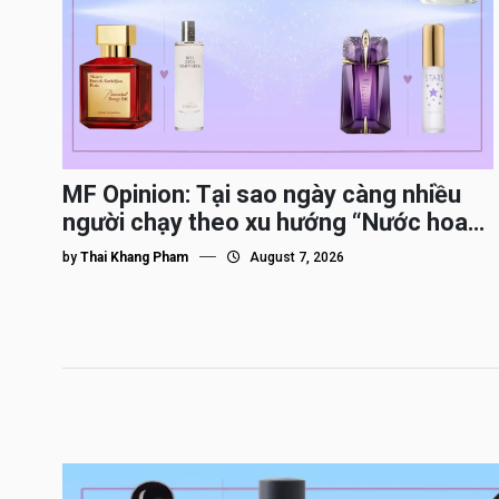
MF Opinion: Tại sao ngày càng nhiều
người chạy theo xu hướng “Nước hoa
Dupe”?
by
Thai Khang Pham
August 7, 2026