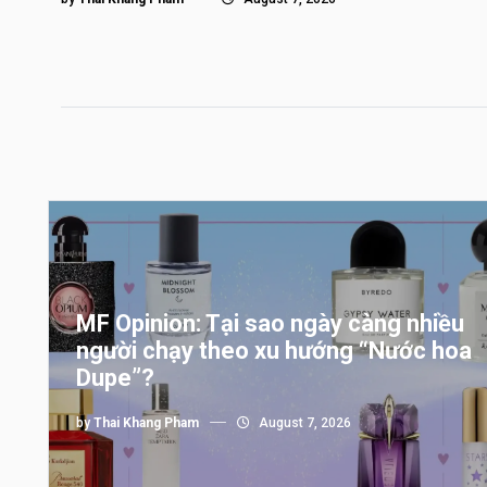
MF Opinion: Tại sao ngày càng nhiều
người chạy theo xu hướng “Nước hoa
Dupe”?
by
Thai Khang Pham
August 7, 2026