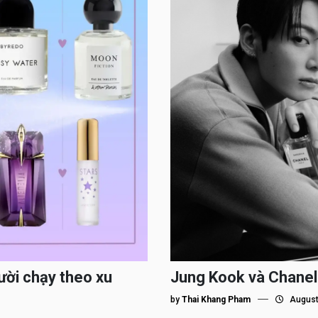
ười chạy theo xu
Jung Kook và Chanel
by
Thai Khang Pham
August