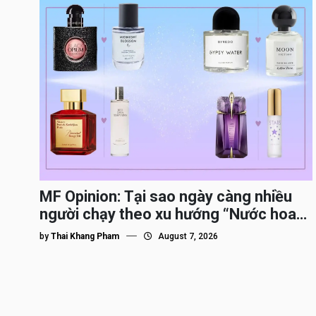
MF Opinion: Tại sao ngày càng nhiều
người chạy theo xu hướng “Nước hoa
Dupe”?
by
Thai Khang Pham
August 7, 2026