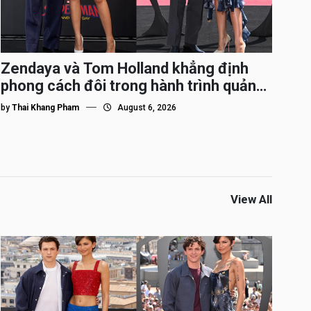
Zendaya và Tom Holland khẳng định
phong cách đôi trong hành trình quảng
bá Spider-Man
by
Thai Khang Pham
August 6, 2026
View All