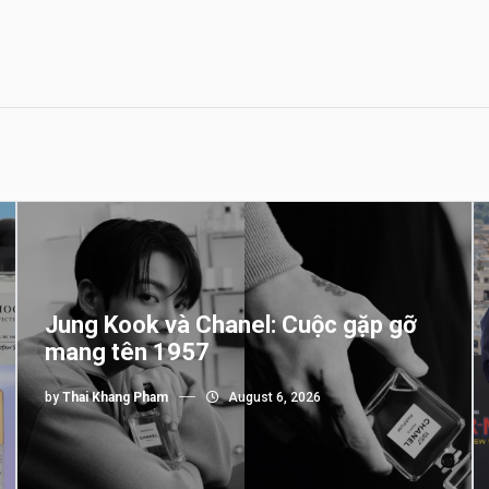
Jung Kook và Chanel: Cuộc gặp gỡ
mang tên 1957
by
Thai Khang Pham
August 6, 2026