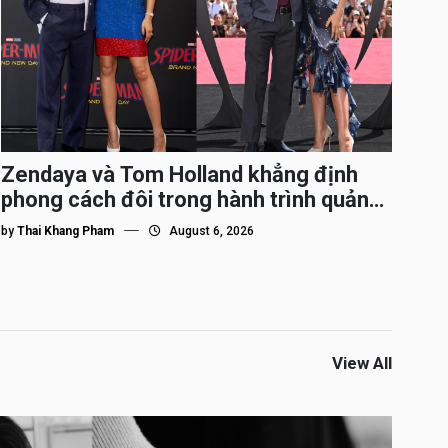
Zendaya và Tom Holland khẳng định
phong cách đôi trong hành trình quảng
bá Spider-Man
by
Thai Khang Pham
August 6, 2026
View All