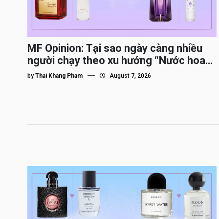
MF Opinion: Tại sao ngày càng nhiều
người chạy theo xu hướng “Nước hoa
Dupe”?
by
Thai Khang Pham
August 7, 2026