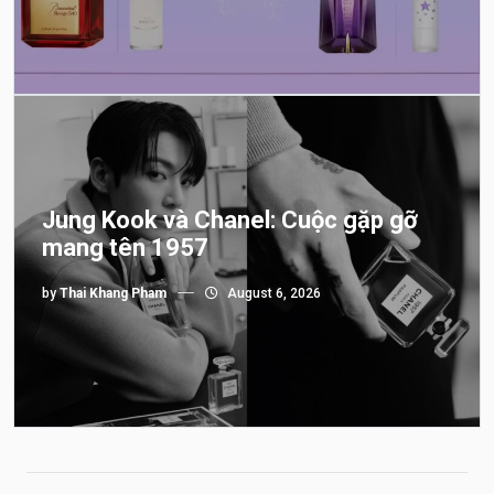
Jung Kook và Chanel: Cuộc gặp gỡ
mang tên 1957
by
Thai Khang Pham
August 6, 2026