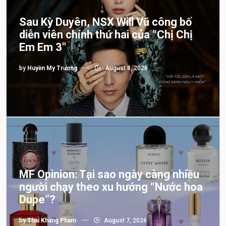
Sau Kỳ Duyên, NSX Will Vũ công bố
diễn viên chính thứ hai của “Chị Chị
Em Em 3″
by
Huyền My Trương
August 8, 2026
MF Opinion: Tại sao ngày càng nhiều
người chạy theo xu hướng “Nước hoa
Dupe”?
by
Thai Khang Pham
August 7, 2026