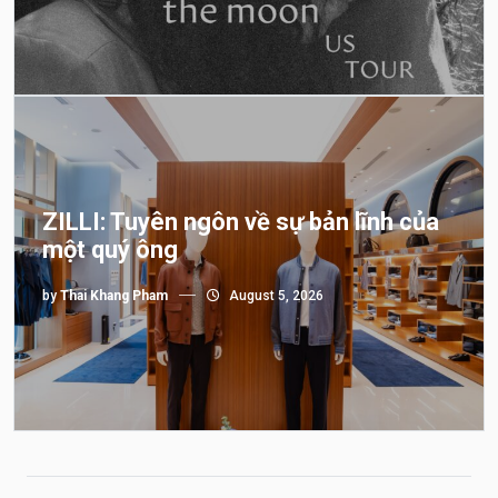
ZILLI: Tuyên ngôn về sự bản lĩnh của
một quý ông
by
Thai Khang Pham
August 5, 2026