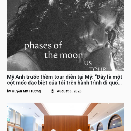
Mỹ Anh trước thềm tour diễn tại Mỹ: “Đây là một
cột mốc đặc biệt của tôi trên hành trình đi quốc
tế”
by
Huyền My Trương
August 6, 2026