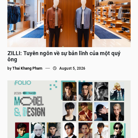
ZILLI: Tuyên ngôn về sự bản lĩnh của một quý
ông
by
Thai Khang Pham
August 5, 2026