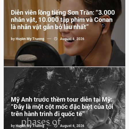
Diễn viên lồng tiếng Sơn Trần: “3.000
nhân vật, 10.000 tập phim và Conan
là nhân vật gắn bó lâu nhất”
by
Huyền My Trương
August 6, 2026
Mỹ Anh trước thềm tour diễn tại Mỹ:
“Đây là một cột mốc đặc biệt của tôi
trên hành trình đi quốc tế”
by
Huyền My Trương
August 6, 2026