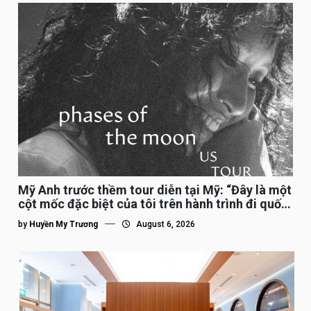
Mỹ Anh trước thềm tour diễn tại Mỹ: “Đây là một
cột mốc đặc biệt của tôi trên hành trình đi quốc
tế”
by
Huyền My Trương
August 6, 2026