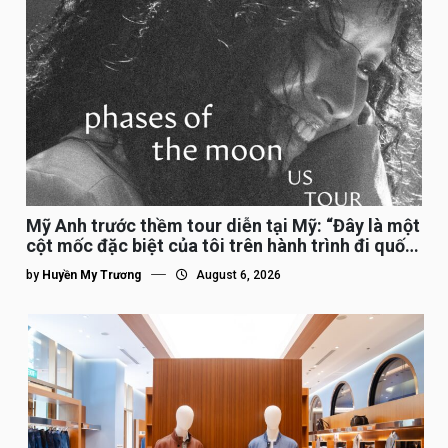
Mỹ Anh trước thềm tour diễn tại Mỹ: “Đây là một
cột mốc đặc biệt của tôi trên hành trình đi quốc
tế”
by
Huyền My Trương
August 6, 2026