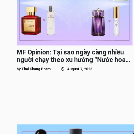
MF Opinion: Tại sao ngày càng nhiều
người chạy theo xu hướng “Nước hoa
Dupe”?
by
Thai Khang Pham
August 7, 2026