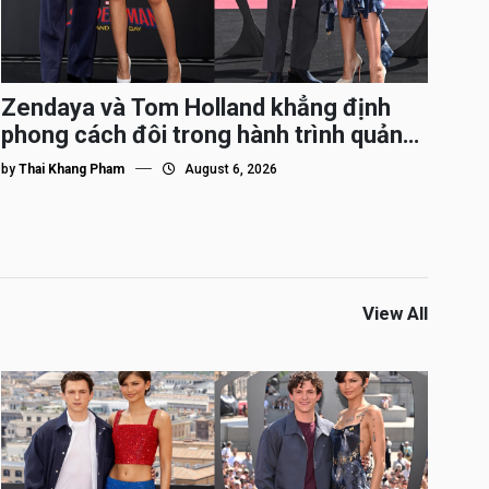
Zendaya và Tom Holland khẳng định
phong cách đôi trong hành trình quảng
bá Spider-Man
by
Thai Khang Pham
August 6, 2026
View All