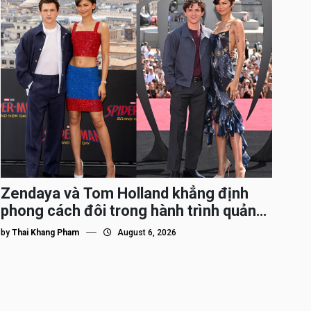
Zendaya và Tom Holland khẳng định
phong cách đôi trong hành trình quảng
bá Spider-Man
by
Thai Khang Pham
August 6, 2026