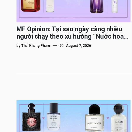
MF Opinion: Tại sao ngày càng nhiều
người chạy theo xu hướng “Nước hoa
Dupe”?
by
Thai Khang Pham
August 7, 2026