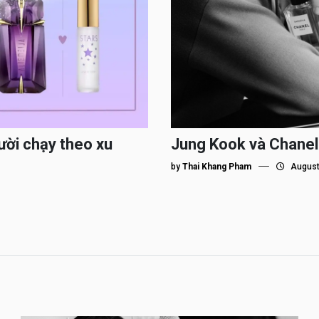
ười chạy theo xu
Jung Kook và Chanel
by
Thai Khang Pham
August