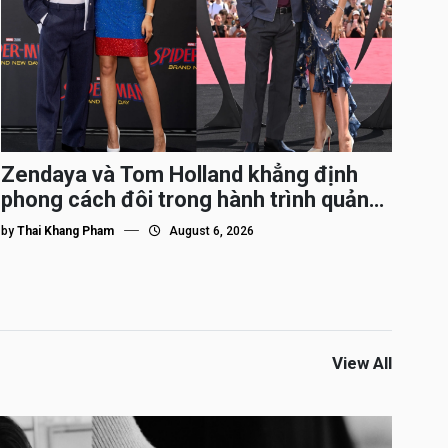
Zendaya và Tom Holland khẳng định
phong cách đôi trong hành trình quảng
bá Spider-Man
by
Thai Khang Pham
August 6, 2026
View All