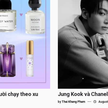
ười chạy theo xu
Jung Kook và Chanel
by
Thai Khang Pham
August