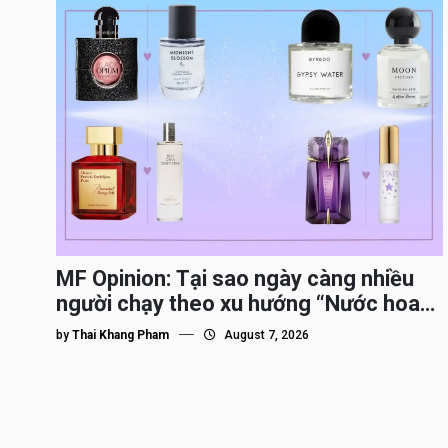
MF Opinion: Tại sao ngày càng nhiều
người chạy theo xu hướng “Nước hoa
Dupe”?
by
Thai Khang Pham
August 7, 2026