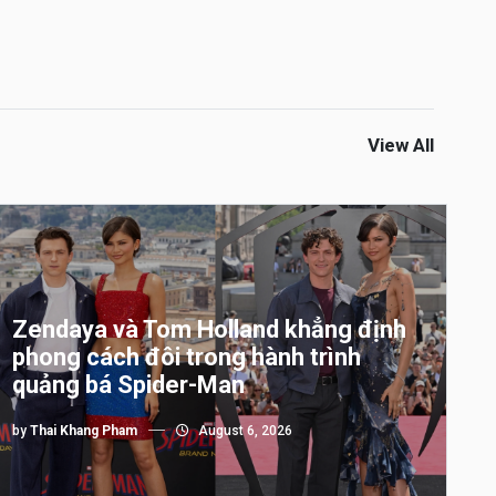
View All
Zendaya và Tom Holland khẳng định
phong cách đôi trong hành trình
quảng bá Spider-Man
by
Thai Khang Pham
August 6, 2026