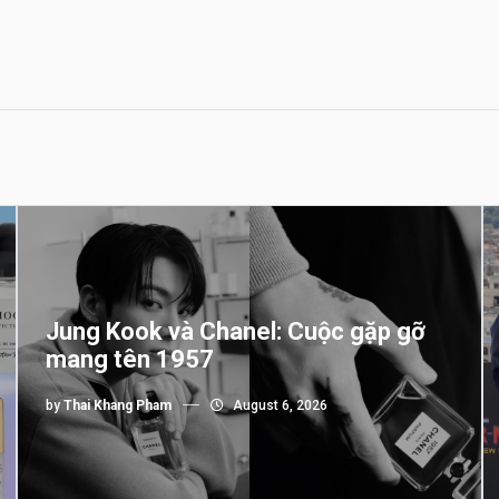
Jung Kook và Chanel: Cuộc gặp gỡ
mang tên 1957
by
Thai Khang Pham
August 6, 2026