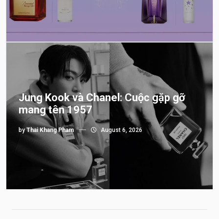
Jung Kook và Chanel: Cuộc gặp gỡ
mang tên 1957
by
Thai Khang Pham
August 6, 2026