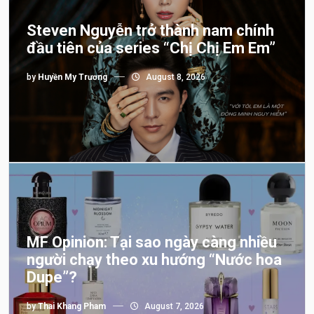
Steven Nguyễn trở thành nam chính
đầu tiên của series “Chị Chị Em Em”
by
Huyền My Trương
August 8, 2026
MF Opinion: Tại sao ngày càng nhiều
người chạy theo xu hướng “Nước hoa
Dupe”?
by
Thai Khang Pham
August 7, 2026