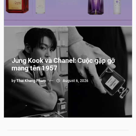
Jung Kook và Chanel: Cuộc gặp gỡ
mang tên 1957
by
Thai Khang Pham
August 6, 2026