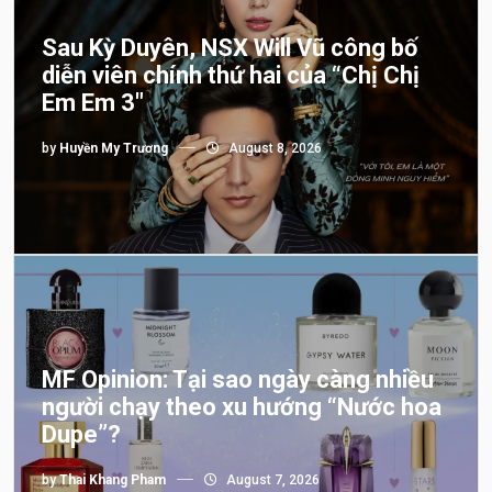
Sau Kỳ Duyên, NSX Will Vũ công bố
diễn viên chính thứ hai của “Chị Chị
Em Em 3″
by
Huyền My Trương
August 8, 2026
MF Opinion: Tại sao ngày càng nhiều
người chạy theo xu hướng “Nước hoa
Dupe”?
by
Thai Khang Pham
August 7, 2026