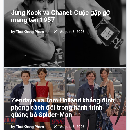
Jung Kook và Chanel: Cuộc gặp gỡ
mang tên 1957
by
Thai Khang Pham
August 6, 2026
Zendaya và Tom Holland khẳng định
phong cách đôi trong hành trình
quảng bá Spider-Man
by
Thai Khang Pham
August 6, 2026